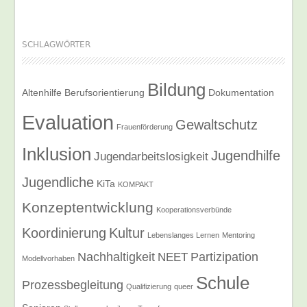
SCHLAGWÖRTER
Bildung
Altenhilfe
Berufsorientierung
Dokumentation
Evaluation
Gewaltschutz
Frauenförderung
Inklusion
Jugendhilfe
Jugendarbeitslosigkeit
Jugendliche
KiTa
KOMPAKT
Konzeptentwicklung
Kooperationsverbünde
Koordinierung
Kultur
Lebenslanges Lernen
Mentoring
Nachhaltigkeit
Partizipation
NEET
Modellvorhaben
Schule
Prozessbegleitung
Qualifizierung
queer