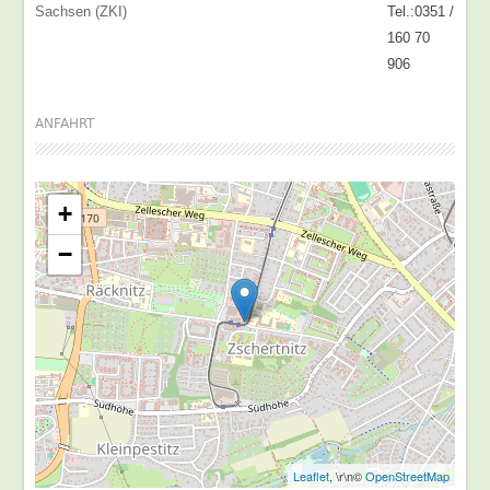
Sachsen (ZKI)
Tel.:0351 /
160 70
906
ANFAHRT
+
−
Leaflet
, \r\n©
OpenStreetMap