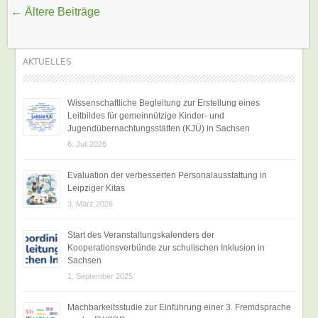
Beitragsnavigation
←
Ältere Beiträge
AKTUELLES
Wissenschaftliche Begleitung zur Erstellung eines
Leitbildes für gemeinnützige Kinder- und
Jugendübernachtungsstätten (KJÜ) in Sachsen
6. Juli 2026
Evaluation der verbesserten Personalausstattung in
Leipziger Kitas
3. März 2026
Start des Veranstaltungskalenders der
Kooperationsverbünde zur schulischen Inklusion in
Sachsen
1. September 2025
Machbarkeitsstudie zur Einführung einer 3. Fremdsprache