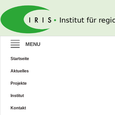
IRIS e. V.
MENU
Startseite
Zum
Inhalt
Aktuelles
springen
Projekte
Institut
Kontakt