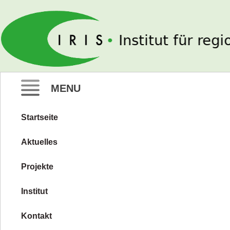
IRIS e. V.
MENU
Startseite
Zum
Inhalt
Aktuelles
springen
Projekte
Institut
Kontakt