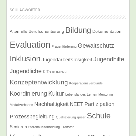
SCHLAGWÖRTER
Bildung
Altenhilfe
Berufsorientierung
Dokumentation
Evaluation
Gewaltschutz
Frauenförderung
Inklusion
Jugendhilfe
Jugendarbeitslosigkeit
Jugendliche
KiTa
KOMPAKT
Konzeptentwicklung
Kooperationsverbünde
Koordinierung
Kultur
Lebenslanges Lernen
Mentoring
Nachhaltigkeit
Partizipation
NEET
Modellvorhaben
Schule
Prozessbegleitung
Qualifizierung
queer
Senioren
Stellenausschreibung
Transfer