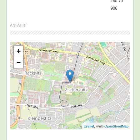
160 70
906
ANFAHRT
+
−
Leaflet
, \r\n©
OpenStreetMap