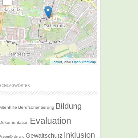
Leaflet
, \r\n©
OpenStreetMap
SCHLAGWÖRTER
Bildung
Altenhilfe
Berufsorientierung
Evaluation
Dokumentation
Inklusion
Gewaltschutz
Frauenförderung