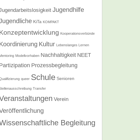
Jugendhilfe
Jugendarbeitslosigkeit
Jugendliche
KiTa
KOMPAKT
Konzeptentwicklung
Kooperationsverbünde
Koordinierung
Kultur
Lebenslanges Lernen
Nachhaltigkeit
NEET
Mentoring
Modellvorhaben
Partizipation
Prozessbegleitung
Schule
Senioren
Qualifizierung
queer
Stellenausschreibung
Transfer
Veranstaltungen
Verein
Veröffentlichung
Wissenschaftliche Begleitung