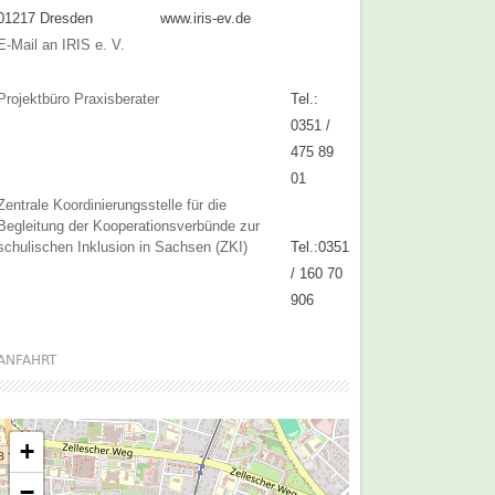
01217 Dresden
www.iris-ev.de
E-Mail an IRIS e. V.
Projektbüro Praxisberater
Tel.:
0351 /
475 89
01
Zentrale Koordinierungsstelle für die
Begleitung der Kooperationsverbünde zur
schulischen Inklusion in Sachsen (ZKI)
Tel.:0351
/ 160 70
906
ANFAHRT
+
−