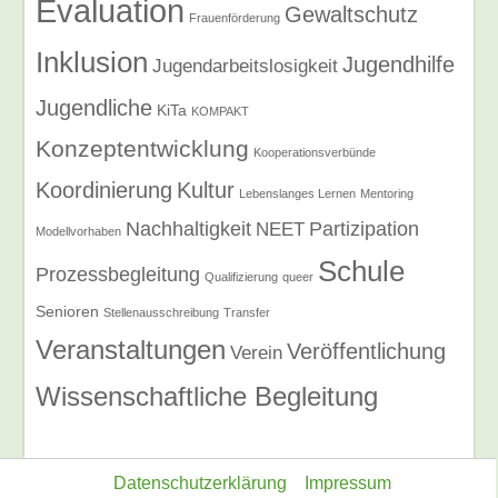
Evaluation
Gewaltschutz
Frauenförderung
Inklusion
Jugendhilfe
Jugendarbeitslosigkeit
Jugendliche
KiTa
KOMPAKT
Konzeptentwicklung
Kooperationsverbünde
Koordinierung
Kultur
Lebenslanges Lernen
Mentoring
Nachhaltigkeit
Partizipation
NEET
Modellvorhaben
Schule
Prozessbegleitung
Qualifizierung
queer
Senioren
Stellenausschreibung
Transfer
Veranstaltungen
Veröffentlichung
Verein
Wissenschaftliche Begleitung
Datenschutzerklärung
Impressum