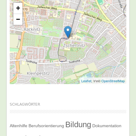
+
−
Leaflet
, \r\n©
OpenStreetMap
SCHLAGWÖRTER
Bildung
Altenhilfe
Berufsorientierung
Dokumentation