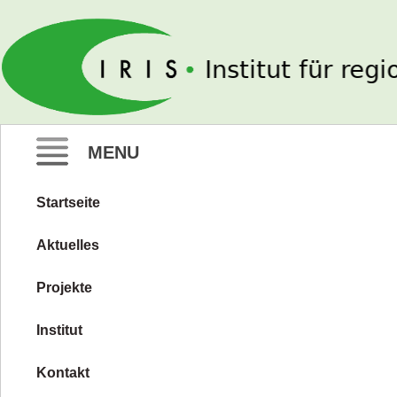
IRIS e. V.
MENU
Startseite
Zum
Inhalt
Aktuelles
springen
Projekte
Institut
Kontakt