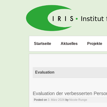
IRIS e. V.
Zum
Startseite
Aktuelles
Projekte
Inhalt
springen
Evaluation
Evaluation der verbesserten Person
Posted on
3. März 2026
by
Nicole Runge