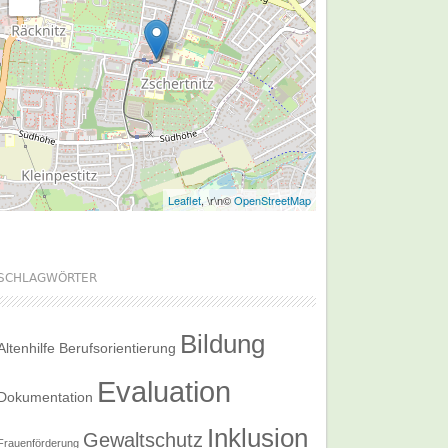
Leaflet
, \r\n©
OpenStreetMap
SCHLAGWÖRTER
Bildung
Altenhilfe
Berufsorientierung
Evaluation
Dokumentation
Inklusion
Gewaltschutz
Frauenförderung