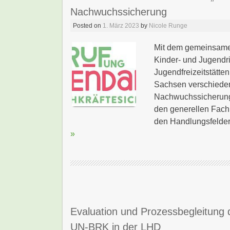
Nachwuchssicherung
Posted on
1. März 2023
by
Nicole Runge
Mit dem gemeinsame
Kinder- und Jugendr
Jugendfreizeitstätt
Sachsen verschiede
Nachwuchssicherung 
den generellen Fach
den Handlungsfelder
»
Evaluation und Prozessbegleitung
UN-BRK in der LHD