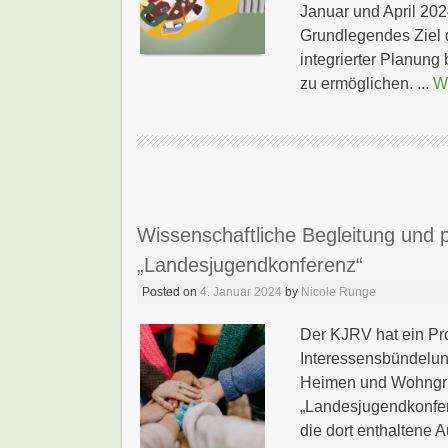
Januar und April 202
Grundlegendes Ziel d
integrierter Planun
zu ermöglichen. ...
W
Wissenschaftliche Begleitung und 
„Landesjugendkonferenz“
Posted on
4. Januar 2024
by
Nicole Runge
Der KJRV hat ein Proj
Interessensbündelun
Heimen und Wohngrup
„Landesjugendkonfer
die dort enthaltene 