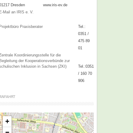
01217 Dresden
www.iris-ev.de
E-Mail an IRIS e. V.
Projektbüro Praxisberater
Tel.:
0351 /
475 89
01
Zentrale Koordinierungsstelle für die
Begleitung der Kooperationsverbünde zur
schulischen Inklusion in Sachsen (ZKI)
Tel.:0351
/ 160 70
906
ANFAHRT
+
−