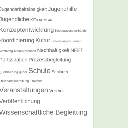
Jugendhilfe
Jugendarbeitslosigkeit
Jugendliche
KiTa
KOMPAKT
Konzeptentwicklung
Kooperationsverbünde
Koordinierung
Kultur
Lebenslanges Lernen
Nachhaltigkeit
NEET
Mentoring
Modellvorhaben
Partizipation
Prozessbegleitung
Schule
Senioren
Qualifizierung
queer
Stellenausschreibung
Transfer
Veranstaltungen
Verein
Veröffentlichung
Wissenschaftliche Begleitung