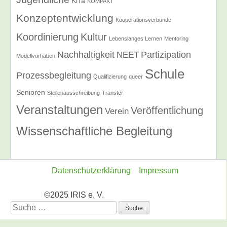
KiTa
KOMPAKT
Konzeptentwicklung
Kooperationsverbünde
Koordinierung
Kultur
Lebenslanges Lernen
Mentoring
Nachhaltigkeit
Partizipation
NEET
Modellvorhaben
Schule
Prozessbegleitung
Qualifizierung
queer
Senioren
Stellenausschreibung
Transfer
Veranstaltungen
Veröffentlichung
Verein
Wissenschaftliche Begleitung
Datenschutzerklärung
Impressum
©2025 IRIS e. V.
Suche
nach: