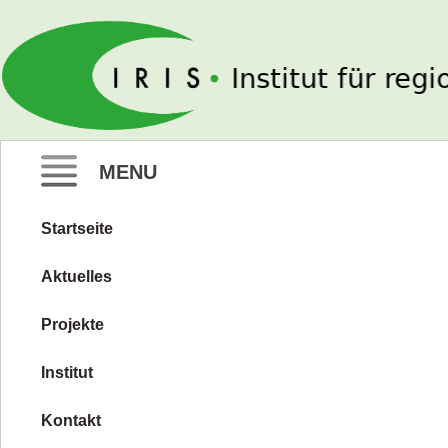
IRIS e. V.
MENU
Startseite
Zum
Inhalt
Aktuelles
springen
Projekte
Institut
Kontakt