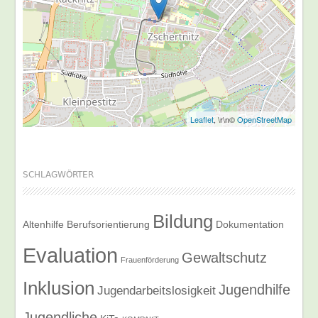
Leaflet
, \r\n©
OpenStreetMap
SCHLAGWÖRTER
Bildung
Altenhilfe
Berufsorientierung
Dokumentation
Evaluation
Gewaltschutz
Frauenförderung
Inklusion
Jugendhilfe
Jugendarbeitslosigkeit
Jugendliche