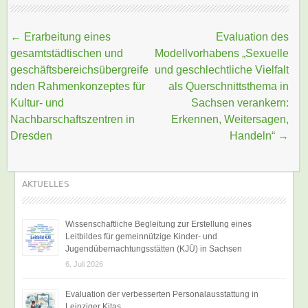
Beitragsnavigation
←
Erarbeitung eines
Evaluation des
gesamtstädtischen und
Modellvorhabens „Sexuelle
geschäftsbereichsübergreife
und geschlechtliche Vielfalt
nden Rahmenkonzeptes für
als Querschnittsthema in
Kultur- und
Sachsen verankern:
Nachbarschaftszentren in
Erkennen, Weitersagen,
Dresden
Handeln“
→
AKTUELLES
Wissenschaftliche Begleitung zur Erstellung eines
Leitbildes für gemeinnützige Kinder- und
Jugendübernachtungsstätten (KJÜ) in Sachsen
6. Juli 2026
Evaluation der verbesserten Personalausstattung in
Leipziger Kitas