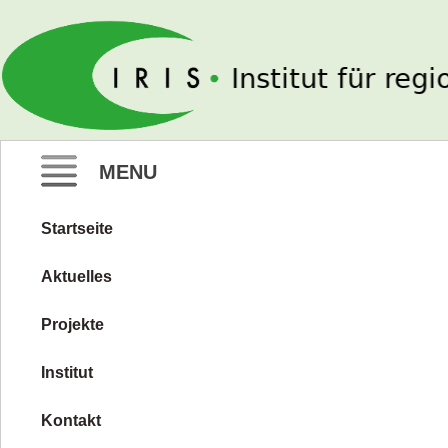
IRIS e. V.
MENU
Startseite
Zum
Inhalt
Aktuelles
springen
Projekte
Institut
Kontakt