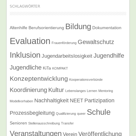
SCHLAGWÖRTER
Bildung
Altenhilfe
Berufsorientierung
Dokumentation
Evaluation
Gewaltschutz
Frauenförderung
Inklusion
Jugendhilfe
Jugendarbeitslosigkeit
Jugendliche
KiTa
KOMPAKT
Konzeptentwicklung
Kooperationsverbünde
Koordinierung
Kultur
Lebenslanges Lernen
Mentoring
Nachhaltigkeit
Partizipation
NEET
Modellvorhaben
Schule
Prozessbegleitung
Qualifizierung
queer
Senioren
Stellenausschreibung
Transfer
Veranstaltungen
Veröffentlichung
Verein