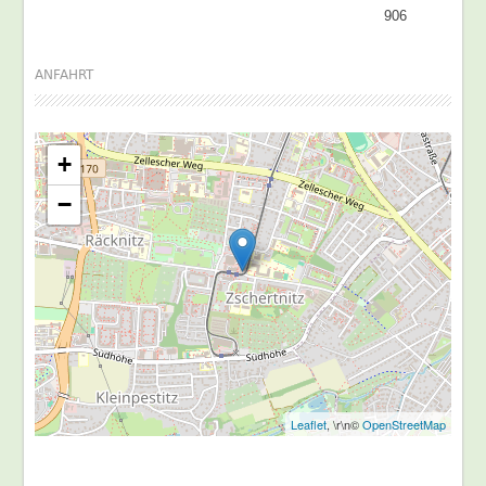
906
ANFAHRT
+
−
Leaflet
, \r\n©
OpenStreetMap