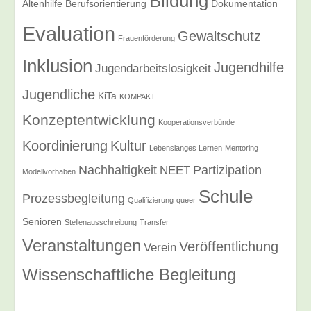
Bildung
Altenhilfe
Berufsorientierung
Dokumentation
Evaluation
Gewaltschutz
Frauenförderung
Inklusion
Jugendhilfe
Jugendarbeitslosigkeit
Jugendliche
KiTa
KOMPAKT
Konzeptentwicklung
Kooperationsverbünde
Koordinierung
Kultur
Lebenslanges Lernen
Mentoring
Nachhaltigkeit
Partizipation
NEET
Modellvorhaben
Schule
Prozessbegleitung
Qualifizierung
queer
Senioren
Stellenausschreibung
Transfer
Veranstaltungen
Veröffentlichung
Verein
Wissenschaftliche Begleitung