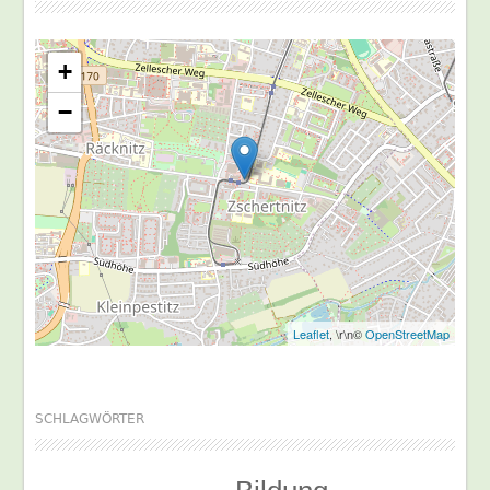
+
−
Leaflet
, \r\n©
OpenStreetMap
SCHLAGWÖRTER