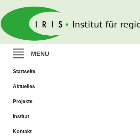
IRIS e. V.
MENU
Startseite
Zum
Inhalt
Aktuelles
springen
Projekte
Institut
Kontakt