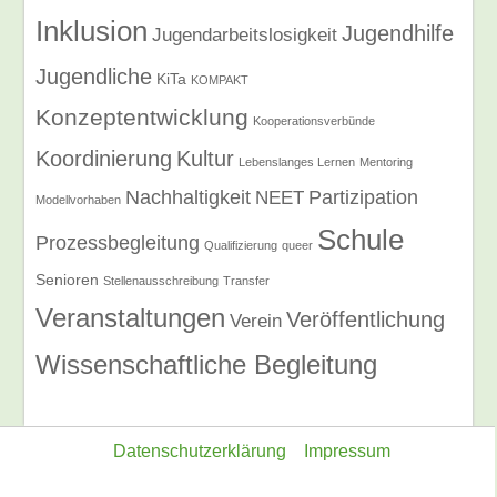
Inklusion
Jugendhilfe
Jugendarbeitslosigkeit
Jugendliche
KiTa
KOMPAKT
Konzeptentwicklung
Kooperationsverbünde
Koordinierung
Kultur
Lebenslanges Lernen
Mentoring
Nachhaltigkeit
Partizipation
NEET
Modellvorhaben
Schule
Prozessbegleitung
Qualifizierung
queer
Senioren
Stellenausschreibung
Transfer
Veranstaltungen
Veröffentlichung
Verein
Wissenschaftliche Begleitung
Datenschutzerklärung
Impressum