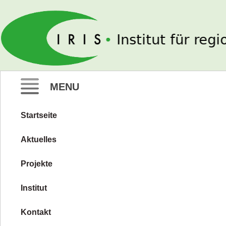
IRIS e. V.
MENU
Startseite
Zum
Inhalt
Aktuelles
springen
Projekte
Institut
Kontakt