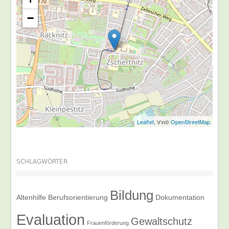
−
Leaflet
, \r\n©
OpenStreetMap
SCHLAGWÖRTER
Bildung
Altenhilfe
Berufsorientierung
Dokumentation
Evaluation
Gewaltschutz
Frauenförderung