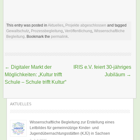
This entry was posted in
Aktuelles
,
Projekte abgeschlossen
and tagged
Gewaltschutz
,
Prozessbegleitung
,
Veröffentlichung
,
Wissenschaftliche
Begleitung
. Bookmark the
permalink
.
Beitragsnavigation
←
Digitaler Markt der
IRIS e.V. feiert 30-jähriges
Möglichkeiten: „Kultur trifft
Jubiläum
→
Schule – Schule trifft Kultur“
AKTUELLES
Wissenschaftliche Begleitung zur Erstellung eines
Leitbildes für gemeinnützige Kinder- und
Jugendübernachtungsstätten (KJÜ) in Sachsen