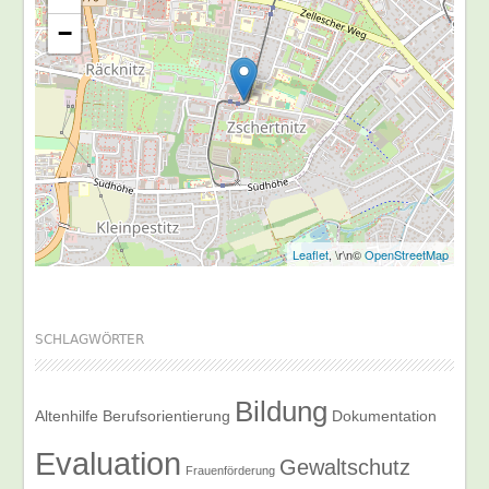
−
Leaflet
, \r\n©
OpenStreetMap
SCHLAGWÖRTER
Bildung
Altenhilfe
Berufsorientierung
Dokumentation
Evaluation
Gewaltschutz
Frauenförderung