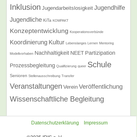
Inklusion
Jugendhilfe
Jugendarbeitslosigkeit
Jugendliche
KiTa
KOMPAKT
Konzeptentwicklung
Kooperationsverbünde
Koordinierung
Kultur
Lebenslanges Lernen
Mentoring
Nachhaltigkeit
Partizipation
NEET
Modellvorhaben
Schule
Prozessbegleitung
Qualifizierung
queer
Senioren
Stellenausschreibung
Transfer
Veranstaltungen
Veröffentlichung
Verein
Wissenschaftliche Begleitung
Datenschutzerklärung
Impressum