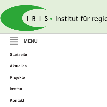
IRIS e. V.
MENU
Startseite
Zum
Inhalt
Aktuelles
springen
Projekte
Institut
Kontakt