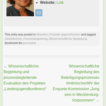
Website:
Link
This entry was posted in
Aktuelles
,
Projekte abgeschlossen
and tagged
Gewaltschutz
,
Prozessbegleitung
,
Wissenschaftliche Begleitung
.
Bookmark the
permalink
.
Beitragsnavigation
←
Wissenschaftliche
Wissenschaftliche
Begleitung und
Begleitung des
prozessbegleitende
Beteiligungsprozesses
Evaluation des Projektes
#mitmischenMV der
„Landesjugendkonferenz“
Enquete-Kommission „Jung
sein in Mecklenburg-
Vorpommern“
→