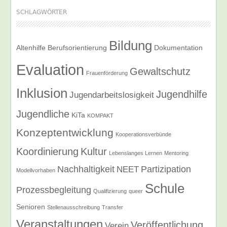
SCHLAGWÖRTER
Bildung
Altenhilfe
Berufsorientierung
Dokumentation
Evaluation
Gewaltschutz
Frauenförderung
Inklusion
Jugendhilfe
Jugendarbeitslosigkeit
Jugendliche
KiTa
KOMPAKT
Konzeptentwicklung
Kooperationsverbünde
Koordinierung
Kultur
Lebenslanges Lernen
Mentoring
Nachhaltigkeit
Partizipation
NEET
Modellvorhaben
Schule
Prozessbegleitung
Qualifizierung
queer
Senioren
Stellenausschreibung
Transfer
Veranstaltungen
Veröffentlichung
Verein