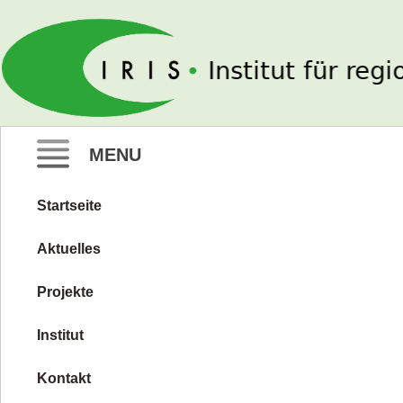
IRIS e. V.
MENU
Startseite
Zum
Inhalt
Aktuelles
springen
Projekte
Institut
Kontakt