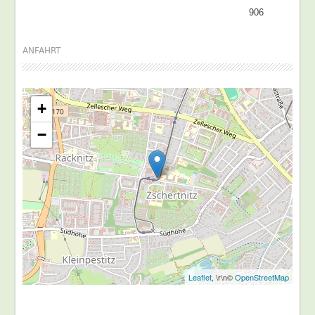
906
ANFAHRT
+
−
Leaflet
, \r\n©
OpenStreetMap