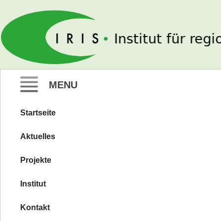
IRIS e. V.
MENU
Startseite
Zum
Inhalt
Aktuelles
springen
Projekte
Institut
Kontakt