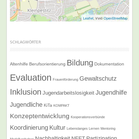
Leaflet
, \r\n©
OpenStreetMap
SCHLAGWÖRTER
Bildung
Altenhilfe
Berufsorientierung
Dokumentation
Evaluation
Gewaltschutz
Frauenförderung
Inklusion
Jugendhilfe
Jugendarbeitslosigkeit
Jugendliche
KiTa
KOMPAKT
Konzeptentwicklung
Kooperationsverbünde
Koordinierung
Kultur
Lebenslanges Lernen
Mentoring
Nachhaltigkeit
Partizipation
NEET