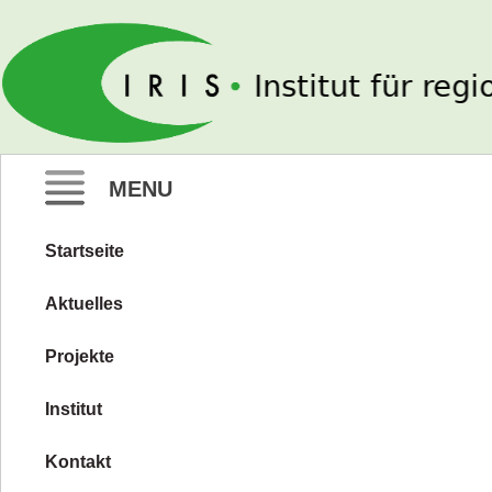
IRIS e. V.
MENU
Startseite
Zum
Inhalt
Aktuelles
springen
Projekte
Institut
Kontakt