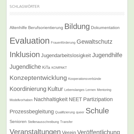
SCHLAGWÖRTER
Bildung
Altenhilfe
Berufsorientierung
Dokumentation
Evaluation
Gewaltschutz
Frauenförderung
Inklusion
Jugendhilfe
Jugendarbeitslosigkeit
Jugendliche
KiTa
KOMPAKT
Konzeptentwicklung
Kooperationsverbünde
Koordinierung
Kultur
Lebenslanges Lernen
Mentoring
Nachhaltigkeit
Partizipation
NEET
Modellvorhaben
Schule
Prozessbegleitung
Qualifizierung
queer
Senioren
Stellenausschreibung
Transfer
Veranstaltungen
Veröffentlichung
Verein