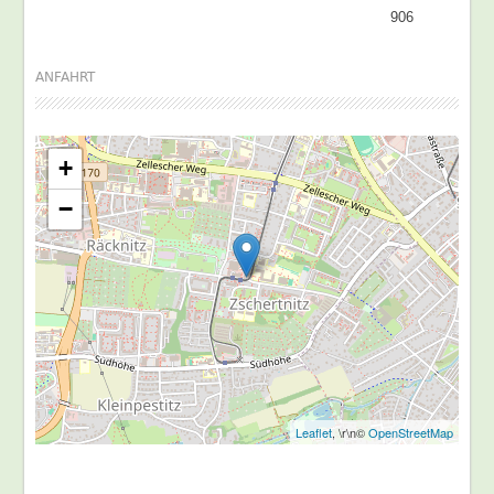
906
ANFAHRT
+
−
Leaflet
, \r\n©
OpenStreetMap