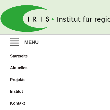
IRIS e. V.
MENU
Startseite
Zum
Inhalt
Aktuelles
springen
Projekte
Institut
Kontakt