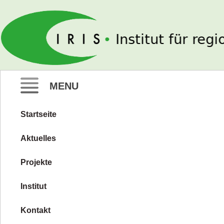
IRIS e. V.
MENU
Startseite
Zum
Inhalt
Aktuelles
springen
Projekte
Institut
Kontakt