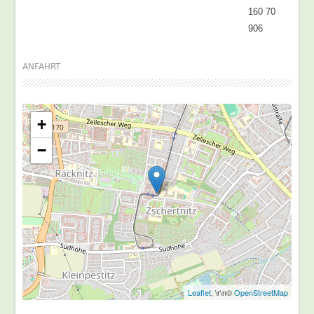
160 70
906
ANFAHRT
+
−
Leaflet
, \r\n©
OpenStreetMap