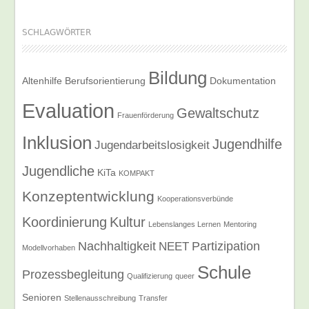
SCHLAGWÖRTER
Bildung
Altenhilfe
Berufsorientierung
Dokumentation
Evaluation
Gewaltschutz
Frauenförderung
Inklusion
Jugendhilfe
Jugendarbeitslosigkeit
Jugendliche
KiTa
KOMPAKT
Konzeptentwicklung
Kooperationsverbünde
Koordinierung
Kultur
Lebenslanges Lernen
Mentoring
Nachhaltigkeit
Partizipation
NEET
Modellvorhaben
Schule
Prozessbegleitung
Qualifizierung
queer
Senioren
Stellenausschreibung
Transfer