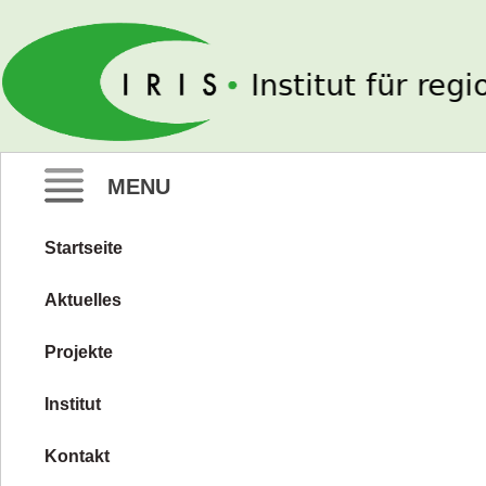
IRIS e. V.
MENU
Startseite
Zum
Inhalt
Aktuelles
springen
Projekte
Institut
Kontakt