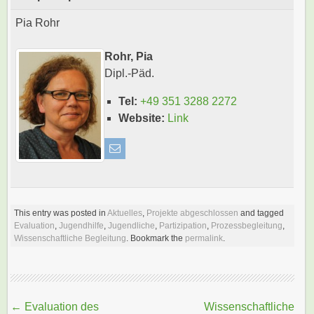
Pia Rohr
Rohr, Pia
Dipl.-Päd.
Tel:
+49 351 3288 2272
Website:
Link
This entry was posted in
Aktuelles
,
Projekte abgeschlossen
and tagged
Evaluation
,
Jugendhilfe
,
Jugendliche
,
Partizipation
,
Prozessbegleitung
,
Wissenschaftliche Begleitung
. Bookmark the
permalink
.
Beitragsnavigation
←
Evaluation des
Wissenschaftliche