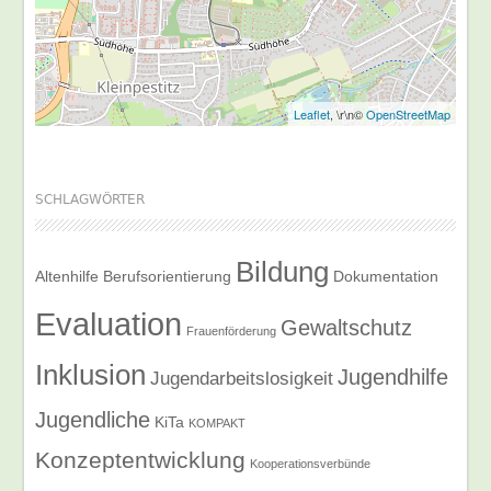
Leaflet
, \r\n©
OpenStreetMap
SCHLAGWÖRTER
Bildung
Altenhilfe
Berufsorientierung
Dokumentation
Evaluation
Gewaltschutz
Frauenförderung
Inklusion
Jugendhilfe
Jugendarbeitslosigkeit
Jugendliche
KiTa
KOMPAKT
Konzeptentwicklung
Kooperationsverbünde