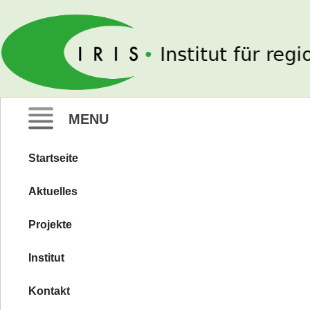
IRIS e. V.
MENU
Startseite
Zum
Inhalt
Aktuelles
springen
Projekte
Institut
Kontakt