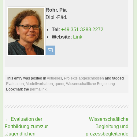
Rohr, Pia
Dipl.-Päd.
Tel:
+49 351 3288 2272
Website:
Link
This entry was posted in
Aktuelles
,
Projekte abgeschlossen
and tagged
Evaluation
,
Modellvorhaben
,
queer
,
Wissenschaftliche Begleitung
.
Bookmark the
permalink
.
Beitragsnavigation
←
Evaluation der
Wissenschaftliche
Fortbildung zum/zur
Begleitung und
„Jugendlichen
prozessbegleitende