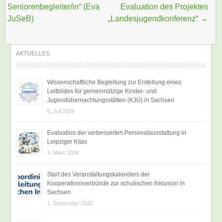
Seniorenbegleiter/in“ (Eva
Evaluation des Projektes
JuSeB)
„Landesjugendkonferenz“
→
AKTUELLES
Wissenschaftliche Begleitung zur Erstellung eines
Leitbildes für gemeinnützige Kinder- und
Jugendübernachtungsstätten (KJÜ) in Sachsen
6. Juli 2026
Evaluation der verbesserten Personalausstattung in
Leipziger Kitas
3. März 2026
Start des Veranstaltungskalenders der
Kooperationsverbünde zur schulischen Inklusion in
Sachsen
1. September 2025