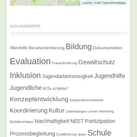
Leaflet
, \r\n©
OpenStreetMap
SCHLAGWÖRTER
Bildung
Altenhilfe
Berufsorientierung
Dokumentation
Evaluation
Gewaltschutz
Frauenförderung
Inklusion
Jugendhilfe
Jugendarbeitslosigkeit
Jugendliche
KiTa
KOMPAKT
Konzeptentwicklung
Kooperationsverbünde
Koordinierung
Kultur
Lebenslanges Lernen
Mentoring
Nachhaltigkeit
Partizipation
NEET
Modellvorhaben
Schule
Prozessbegleitung
Qualifizierung
queer