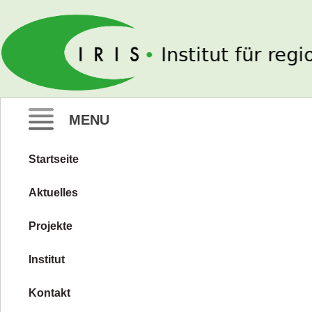
IRIS e. V.
MENU
Startseite
Zum
Inhalt
Aktuelles
springen
Projekte
Institut
Kontakt