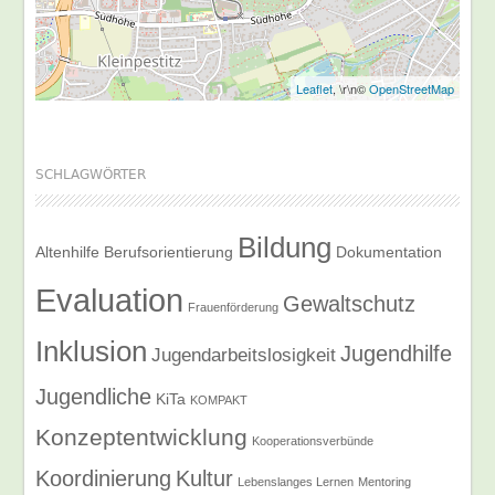
Leaflet
, \r\n©
OpenStreetMap
SCHLAGWÖRTER
Bildung
Altenhilfe
Berufsorientierung
Dokumentation
Evaluation
Gewaltschutz
Frauenförderung
Inklusion
Jugendhilfe
Jugendarbeitslosigkeit
Jugendliche
KiTa
KOMPAKT
Konzeptentwicklung
Kooperationsverbünde
Koordinierung
Kultur
Lebenslanges Lernen
Mentoring