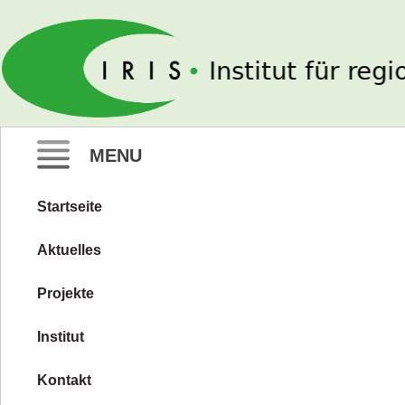
IRIS e. V.
MENU
Startseite
Zum
Inhalt
Aktuelles
springen
Projekte
Institut
Kontakt