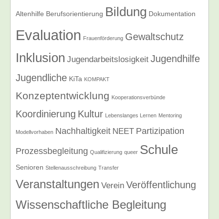
Bildung
Altenhilfe
Berufsorientierung
Dokumentation
Evaluation
Gewaltschutz
Frauenförderung
Inklusion
Jugendhilfe
Jugendarbeitslosigkeit
Jugendliche
KiTa
KOMPAKT
Konzeptentwicklung
Kooperationsverbünde
Koordinierung
Kultur
Lebenslanges Lernen
Mentoring
Nachhaltigkeit
Partizipation
NEET
Modellvorhaben
Schule
Prozessbegleitung
Qualifizierung
queer
Senioren
Stellenausschreibung
Transfer
Veranstaltungen
Veröffentlichung
Verein
Wissenschaftliche Begleitung