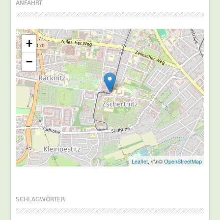
ANFAHRT
+
−
Leaflet
, \r\n©
OpenStreetMap
SCHLAGWÖRTER