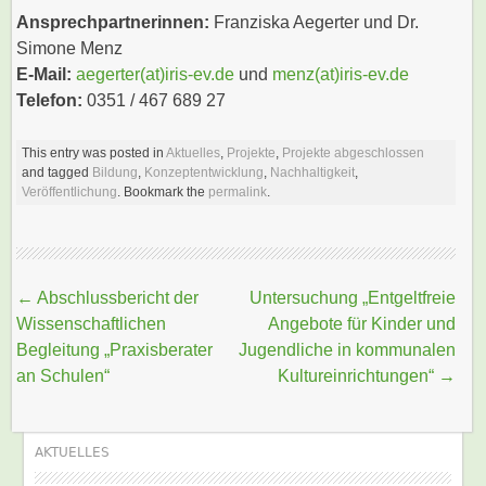
Ansprechpartnerinnen:
Franziska Aegerter und Dr.
Simone Menz
E-Mail:
aegerter(at)iris-ev.de
und
menz(at)iris-ev.de
Telefon:
0351 / 467 689 27
This entry was posted in
Aktuelles
,
Projekte
,
Projekte abgeschlossen
and tagged
Bildung
,
Konzeptentwicklung
,
Nachhaltigkeit
,
Veröffentlichung
. Bookmark the
permalink
.
Beitragsnavigation
←
Abschlussbericht der
Untersuchung „Entgeltfreie
Wissenschaftlichen
Angebote für Kinder und
Begleitung „Praxisberater
Jugendliche in kommunalen
an Schulen“
Kultureinrichtungen“
→
AKTUELLES