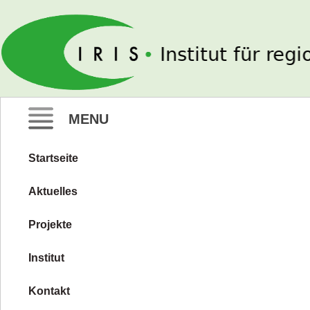
IRIS e. V.
MENU
Startseite
Zum
Inhalt
Aktuelles
springen
Projekte
Institut
Kontakt