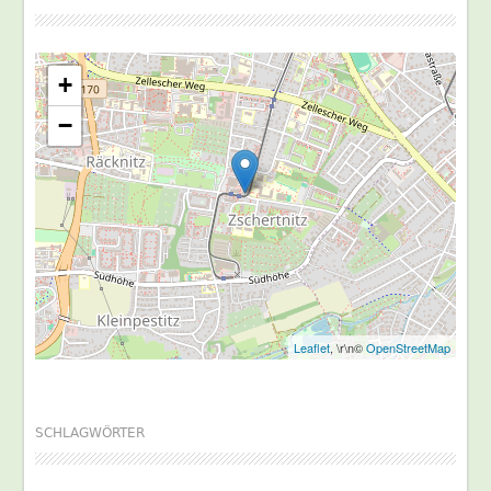
+
−
Leaflet
, \r\n©
OpenStreetMap
SCHLAGWÖRTER