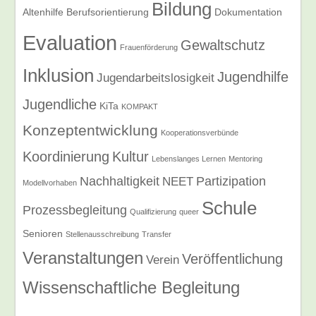
Bildung
Altenhilfe
Berufsorientierung
Dokumentation
Evaluation
Gewaltschutz
Frauenförderung
Inklusion
Jugendhilfe
Jugendarbeitslosigkeit
Jugendliche
KiTa
KOMPAKT
Konzeptentwicklung
Kooperationsverbünde
Koordinierung
Kultur
Lebenslanges Lernen
Mentoring
Nachhaltigkeit
Partizipation
NEET
Modellvorhaben
Schule
Prozessbegleitung
Qualifizierung
queer
Senioren
Stellenausschreibung
Transfer
Veranstaltungen
Veröffentlichung
Verein
Wissenschaftliche Begleitung