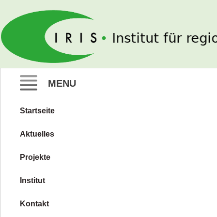
IRIS e. V.
MENU
Startseite
Zum
Inhalt
Aktuelles
springen
Projekte
Institut
Kontakt