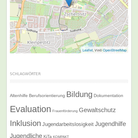
Leaflet
, \r\n©
OpenStreetMap
SCHLAGWÖRTER
Bildung
Altenhilfe
Berufsorientierung
Dokumentation
Evaluation
Gewaltschutz
Frauenförderung
Inklusion
Jugendhilfe
Jugendarbeitslosigkeit
Jugendliche
KiTa
KOMPAKT