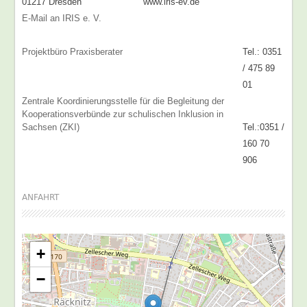
01217 Dresden
www.iris-ev.de
E-Mail an IRIS e. V.
Projektbüro Praxisberater
Tel.: 0351
/ 475 89
01
Zentrale Koordinierungsstelle für die Begleitung der
Kooperationsverbünde zur schulischen Inklusion in
Sachsen (ZKI)
Tel.:0351 /
160 70
906
ANFAHRT
+
−