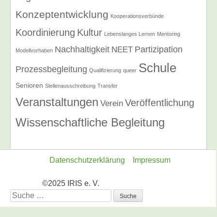
Konzeptentwicklung
Kooperationsverbünde
Koordinierung
Kultur
Lebenslanges Lernen
Mentoring
Nachhaltigkeit
Partizipation
NEET
Modellvorhaben
Schule
Prozessbegleitung
Qualifizierung
queer
Senioren
Stellenausschreibung
Transfer
Veranstaltungen
Veröffentlichung
Verein
Wissenschaftliche Begleitung
Datenschutzerklärung
Impressum
©2025 IRIS e. V.
Suche
nach: