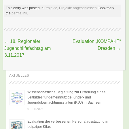
This entry was posted in
Projekte
,
Projekte abgeschlossen
. Bookmark
the
permalink
.
Beitragsnavigation
←
18. Regionaler
Evaluation „KOMPAKT“
Jugendhilfefachtag am
Dresden
→
3.11.2017
AKTUELLES
Wissenschaftliche Begleitung zur Erstellung eines
Leitbildes für gemeinnützige Kinder- und
Jugendübernachtungsstätten (KJÜ) in Sachsen
6. Juli 2026
Evaluation der verbesserten Personalausstattung in
Leipziger Kitas