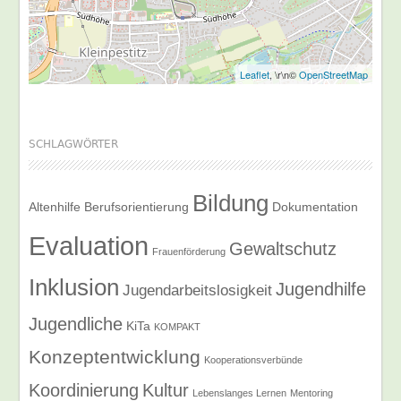
Leaflet
, \r\n©
OpenStreetMap
SCHLAGWÖRTER
Bildung
Altenhilfe
Berufsorientierung
Dokumentation
Evaluation
Gewaltschutz
Frauenförderung
Inklusion
Jugendhilfe
Jugendarbeitslosigkeit
Jugendliche
KiTa
KOMPAKT
Konzeptentwicklung
Kooperationsverbünde
Koordinierung
Kultur
Lebenslanges Lernen
Mentoring