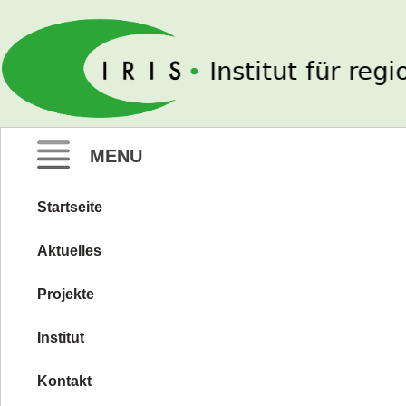
IRIS e. V.
MENU
Startseite
Zum
Inhalt
Aktuelles
springen
Projekte
Institut
Kontakt