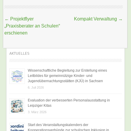
Beitragsnavigation
←
Projektflyer
Kompakt Verwaltung
→
„Praxisberater an Schulen“
erschienen
AKTUELLES
Wissenschaftliche Begleitung zur Erstellung eines
Leitbildes für gemeinnützige Kinder- und
Jugendübernachtungsstätten (KJÜ) in Sachsen
6. Juli 2026
Evaluation der verbesserten Personalausstattung in
Leipziger Kitas
3. März 2026
Start des Veranstaltungskalenders der
Kooperationsverbünde zur schulischen Inklusion in