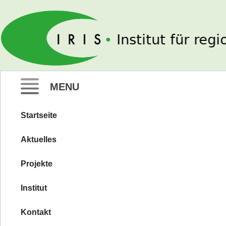
IRIS e. V.
MENU
Startseite
Zum
Inhalt
Aktuelles
springen
Projekte
Institut
Kontakt