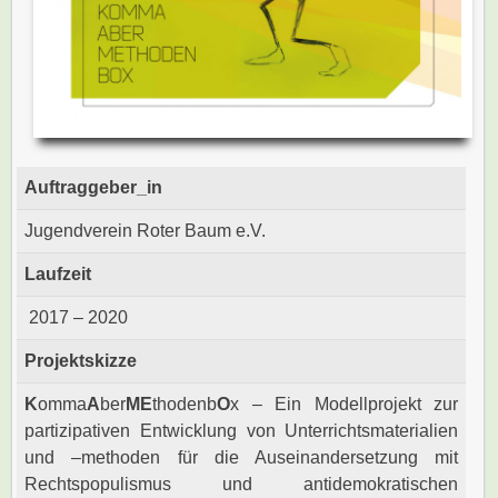
Auftraggeber_in
Jugendverein Roter Baum e.V.
Laufzeit
2017 – 2020
Projektskizze
K
omma
A
ber
ME
thodenb
O
x – Ein Modellprojekt zur
partizipativen Entwicklung von Unterrichtsmaterialien
und –methoden für die Auseinandersetzung mit
Rechtspopulismus und antidemokratischen