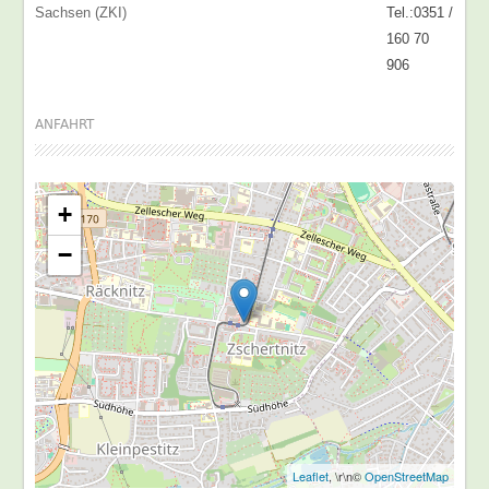
Sachsen (ZKI)
Tel.:0351 /
160 70
906
ANFAHRT
+
−
Leaflet
, \r\n©
OpenStreetMap