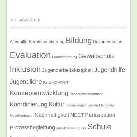
SCHLAGWÖRTER
Bildung
Altenhilfe
Berufsorientierung
Dokumentation
Evaluation
Gewaltschutz
Frauenförderung
Inklusion
Jugendhilfe
Jugendarbeitslosigkeit
Jugendliche
KiTa
KOMPAKT
Konzeptentwicklung
Kooperationsverbünde
Koordinierung
Kultur
Lebenslanges Lernen
Mentoring
Nachhaltigkeit
Partizipation
NEET
Modellvorhaben
Schule
Prozessbegleitung
Qualifizierung
queer