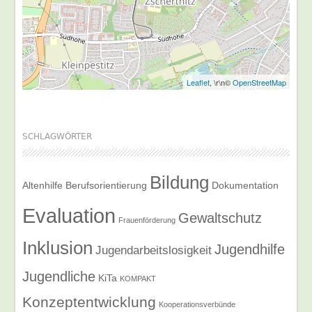
Leaflet
, \r\n©
OpenStreetMap
SCHLAGWÖRTER
Bildung
Altenhilfe
Berufsorientierung
Dokumentation
Evaluation
Gewaltschutz
Frauenförderung
Inklusion
Jugendhilfe
Jugendarbeitslosigkeit
Jugendliche
KiTa
KOMPAKT
Konzeptentwicklung
Kooperationsverbünde