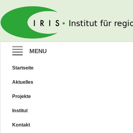
IRIS e. V.
MENU
Startseite
Zum
Inhalt
Aktuelles
springen
Projekte
Institut
Kontakt