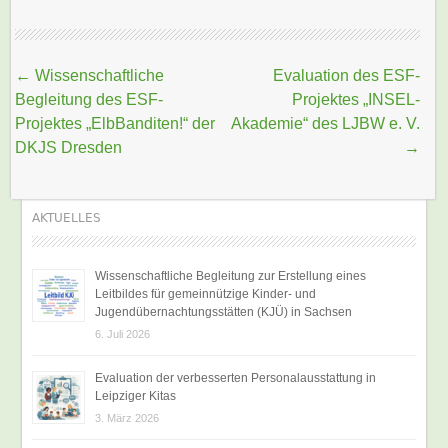
Beitragsnavigation
←
Wissenschaftliche
Evaluation des ESF-
Begleitung des ESF-
Projektes „INSEL-
Projektes „ElbBanditen!“ der
Akademie“ des LJBW e. V.
DKJS Dresden
→
AKTUELLES
Wissenschaftliche Begleitung zur Erstellung eines
Leitbildes für gemeinnützige Kinder- und
Jugendübernachtungsstätten (KJÜ) in Sachsen
6. Juli 2026
Evaluation der verbesserten Personalausstattung in
Leipziger Kitas
3. März 2026