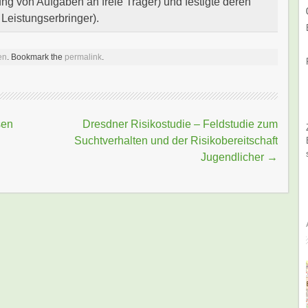
ng von Aufgaben an freie Träger) und festigte deren
 Leistungserbringer).
en
. Bookmark the
permalink
.
sen
Dresdner Risikostudie – Feldstudie zum
Suchtverhalten und der Risikobereitschaft
Jugendlicher
→