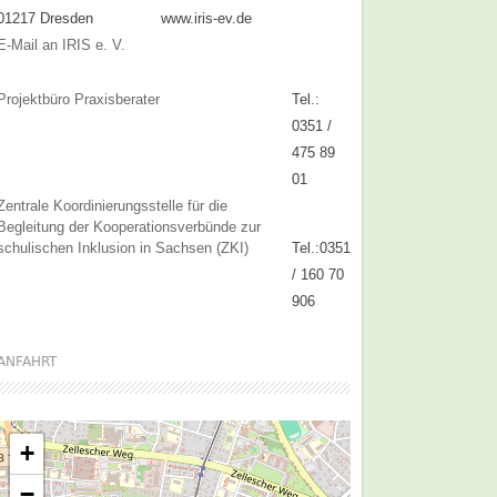
01217 Dresden
www.iris-ev.de
E-Mail an IRIS e. V.
Projektbüro Praxisberater
Tel.:
0351 /
475 89
01
Zentrale Koordinierungsstelle für die
Begleitung der Kooperationsverbünde zur
schulischen Inklusion in Sachsen (ZKI)
Tel.:0351
/ 160 70
906
ANFAHRT
+
−