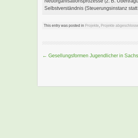
Neuorganisationsprozesse (z. B. Übertragu
Selbstverständnis (Steuerungsinstanz statt
This entry was posted in
Projekte
,
Projekte abgeschloss
Beitragsnavigation
←
Gesellungsformen Jugendlicher in Sach