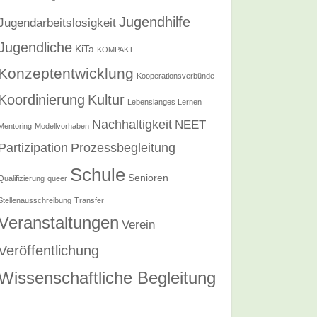
Jugendhilfe
Jugendarbeitslosigkeit
Jugendliche
KiTa
KOMPAKT
Konzeptentwicklung
Kooperationsverbünde
Koordinierung
Kultur
Lebenslanges Lernen
Nachhaltigkeit
NEET
Mentoring
Modellvorhaben
Partizipation
Prozessbegleitung
Schule
Senioren
Qualifizierung
queer
Stellenausschreibung
Transfer
Veranstaltungen
Verein
Veröffentlichung
Wissenschaftliche Begleitung