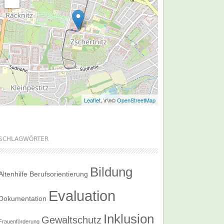
Leaflet
, \r\n©
OpenStreetMap
SCHLAGWÖRTER
Bildung
Altenhilfe
Berufsorientierung
Evaluation
Dokumentation
Inklusion
Gewaltschutz
Frauenförderung