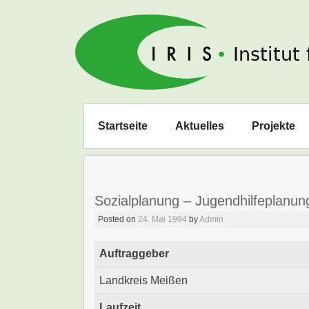
IRIS e. V.
Zum
Startseite
Aktuelles
Projekte
Inhalt
springen
Sozialplanung – Jugendhilfeplanun
Posted on
24. Mai 1994
by
Admin
Auftraggeber
Landkreis Meißen
Laufzeit