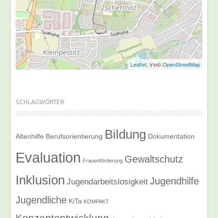
Leaflet
, \r\n©
OpenStreetMap
SCHLAGWÖRTER
Bildung
Altenhilfe
Berufsorientierung
Dokumentation
Evaluation
Gewaltschutz
Frauenförderung
Inklusion
Jugendhilfe
Jugendarbeitslosigkeit
Jugendliche
KiTa
KOMPAKT