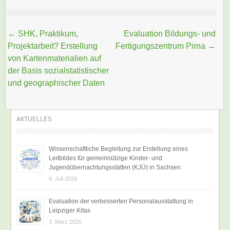
Beitragsnavigation
←
SHK, Praktikum,
Evaluation Bildungs- und
Projektarbeit? Erstellung
Fertigungszentrum Pirna
→
von Kartenmaterialien auf
der Basis sozialstatistischer
und geographischer Daten
AKTUELLES
Wissenschaftliche Begleitung zur Erstellung eines
Leitbildes für gemeinnützige Kinder- und
Jugendübernachtungsstätten (KJÜ) in Sachsen
6. Juli 2026
Evaluation der verbesserten Personalausstattung in
Leipziger Kitas
3. März 2026