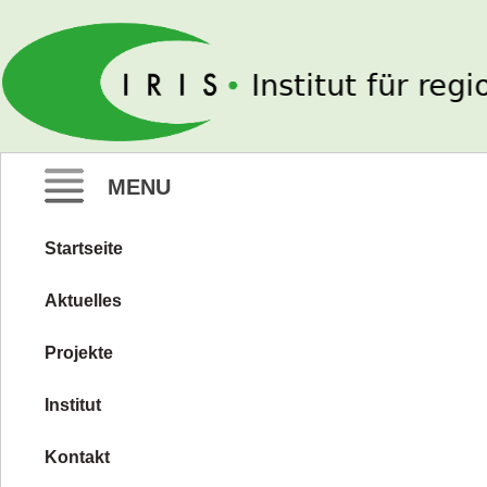
IRIS e. V.
MENU
Startseite
Zum
Inhalt
Aktuelles
springen
Projekte
Institut
Kontakt