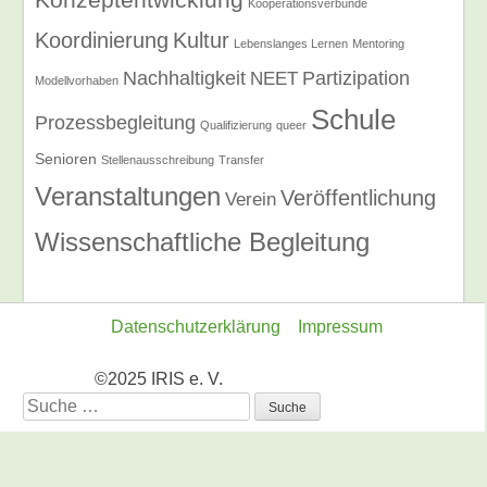
Konzeptentwicklung
Kooperationsverbünde
Koordinierung
Kultur
Lebenslanges Lernen
Mentoring
Nachhaltigkeit
Partizipation
NEET
Modellvorhaben
Schule
Prozessbegleitung
Qualifizierung
queer
Senioren
Stellenausschreibung
Transfer
Veranstaltungen
Veröffentlichung
Verein
Wissenschaftliche Begleitung
Datenschutzerklärung
Impressum
©2025 IRIS e. V.
Suche
nach: