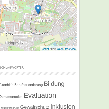
Leaflet
, \r\n©
OpenStreetMap
SCHLAGWÖRTER
Bildung
Altenhilfe
Berufsorientierung
Evaluation
Dokumentation
Inklusion
Gewaltschutz
Frauenförderung