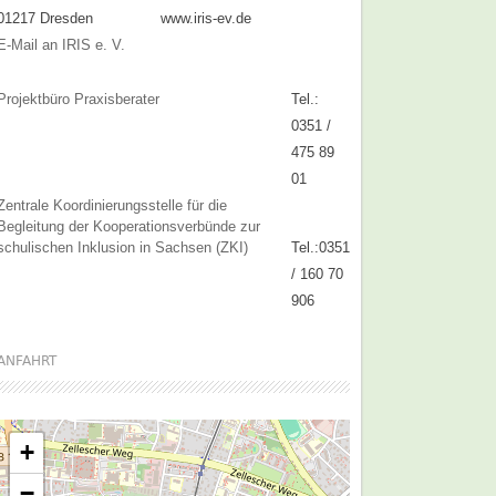
01217 Dresden
www.iris-ev.de
E-Mail an IRIS e. V.
Projektbüro Praxisberater
Tel.:
0351 /
475 89
01
Zentrale Koordinierungsstelle für die
Begleitung der Kooperationsverbünde zur
schulischen Inklusion in Sachsen (ZKI)
Tel.:0351
/ 160 70
906
ANFAHRT
+
−