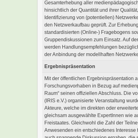
Gesamterhebung aller medienpädagogisch
hinsichtlich der Quantität und ihrer Qualitä
Identifizierung von (potentiellen) Netzwe
den Netzwerkaufbau geprüft. Zur Erhebun
standardisierten (Online-) Fragebogens sow
Gruppendiskussionen zum Einsatz. Auf de
werden Handlungsempfehlungen bezüglich d
der Anbindung der modellhaften Netzwerker
Ergebnispr
äsentation
Mit der öffentlichen Ergebnispräsentation
Forschungsvorhaben in Bezug auf medien
Raum“ seinen offiziellen Abschluss. Die vo
(IRIS e.V.) organisierte Veranstaltung wur
Akteure, welche im direkten oder erweite
gleichsam ausgewählte ExpertInnen wie a
Freistaates. Gleichwohl die Zahl der Teiln
Anwesenden ein entschiedenes Interesse f
auch spannende Diskussion ergaben, die sic