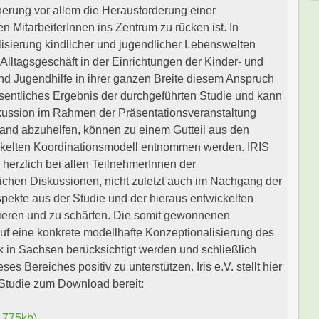
herung vor allem die Herausforderung einer
n MitarbeiterInnen ins Zentrum zu rücken ist. In
isierung kindlicher und jugendlicher Lebenswelten
tagsgeschäft in der Einrichtungen der Kinder- und
nd Jugendhilfe in ihrer ganzen Breite diesem Anspruch
esentliches Ergebnis der durchgeführten Studie und kann
ussion im Rahmen der Präsentationsveranstaltung
tand abzuhelfen, können zu einem Gutteil aus den
kelten Koordinationsmodell entnommen werden. IRIS
 herzlich bei allen TeilnehmerInnen der
ichen Diskussionen, nicht zuletzt auch im Nachgang der
pekte aus der Studie und der hieraus entwickelten
tieren und zu schärfen. Die somit gewonnenen
auf eine konkrete modellhafte Konzeptionalisierung des
 in Sachsen berücksichtigt werden und schließlich
es Bereiches positiv zu unterstützen. Iris e.V. stellt hier
 Studie zum Download bereit:
 775kb)