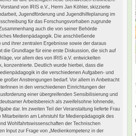
orstand von IRIS e.V., Herrn Jan Köhler, skizzierte
endarbeit, Jugendförderung und Jugendhilfeplanung im
usschreibung für das Forschungsvorhaben zugrunde
m Zusammenhang auch die von seiner Behörde
iches Medienpädagogik. Die anschließende
) und ihrer zentralen Ergebnisse sowie der daraus
die Grundlage für eine erste Diskussion, die sich auf
äge, vor allem des von IRIS e.V. entwickelten
 konzentrierte. Deutlich wurde hierbei, dass die
Medienpädagogik in die verschiedenen Aufgaben- und
fe großer Anstrengungen bedarf. Vor allem in Anbetracht
iterInnen in den verschiedenen Einrichtungen der
rausforderung einer übergreifenden Sensibilisierung und
eutsamer Arbeitsbereich als zweifelsohne lohnende,
abe dar. Im zweiten Teil der Veranstaltung lieferte Frau
e Mitarbeiterin am Lehrstuhl für Medienpädagogik des
t und Wohlfahrtswissenschaften der Technischen
gten Input zur Frage von „Medienkompetenz in der