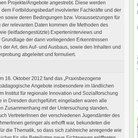
en Projekte/Angebote angestrebt. Diese werden
t, dem Fortbildungsbedarf involvierter Fachkräfte und der
rken sowie deren Bedingungen bzw. Voraussetzungen für
g der relevanten Daten kommen die Methoden des
ie (leitfadengestützte) Experteninterviews und
r Grundlage der dann vorliegenden Erkenntnissen
er Art, des Auf- und Ausbaus, sowie den Inhalten und
probung abgeleitet und formuliert.
 am 16. Oktober 2012 fand das „Praxisbezogene
pädagogische Angebote insbesondere im ländlichen
m Institut für regionale Innovation und Sozialforschung
de in Dresden durchgeführt; eingeladen waren alle
rten Zusammenhang mit der Untersuchung standen,
uch VertreterInnen der verschiedenen Jugendämter des
ehmerInnen geringer als erhofft war, bekundeten die
ür die Thematik, so dass sich zahlreiche anregende wie
her für alle Beteiligten neue Sichtweisen eröffneten.