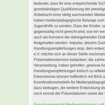
bedeutet, dass für eine entsprechende Sic
grundständigen Qualifizierung der jeweilige
Anbetracht einer stetig wachsenden Medial
haben medienpädagogische Belange zum All
Jugendhilfe zu werden. Dass die Kinder- u
gegenwärtig nicht gerecht wird, war ein w
auch als Konsens der dahingehenden Disk
festgehalten werden. Impulse, diesem Zus
Handlungsempfehlungen resp. dem entwic
e.V. möchte sich an dieser Stelle nochmals
Präsentationstermins bedanken; die zahlre
Veranstaltung, haben geholfen, gewisse As
Handlungsempfehlungen kritisch zu reflek
Erkenntnisse können hoffentlich mit Blick 
Koordinationsmodells für Medienpädagogik
dazu beitragen, die weitere Entwicklung dies
noch einmal die Präsentationen sowie die
Forschungsbericht Medienpädagogik (.pdf;