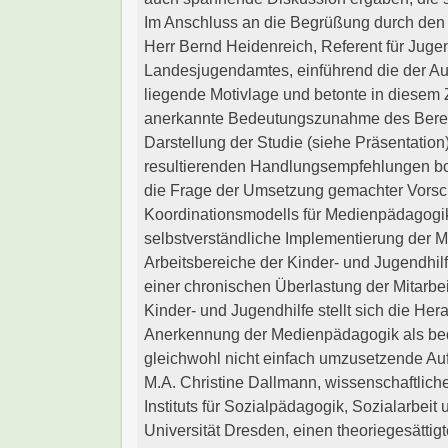
Im Anschluss an die Begrüßung durch den V
Herr Bernd Heidenreich, Referent für Jug
Landesjugendamtes, einführend die der A
liegende Motivlage und betonte in diese
anerkannte Bedeutungszunahme des Bere
Darstellung der Studie (siehe Präsentation
resultierenden Handlungsempfehlungen bot 
die Frage der Umsetzung gemachter Vorschl
Koordinationsmodells für Medienpädagogik,
selbstverständliche Implementierung der 
Arbeitsbereiche der Kinder- und Jugendhil
einer chronischen Überlastung der Mitarbe
Kinder- und Jugendhilfe stellt sich die He
Anerkennung der Medienpädagogik als bed
gleichwohl nicht einfach umzusetzende Aufg
M.A. Christine Dallmann, wissenschaftlich
Instituts für Sozialpädagogik, Sozialarbei
Universität Dresden, einen theoriegesätti