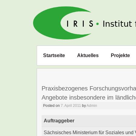
IRIS e. V.
Zum
Startseite
Aktuelles
Projekte
Inhalt
springen
Praxisbezogenes Forschungsvorha
Angebote insbesondere im ländli
Posted on
7. April 2011
by
Admin
Auftraggeber
Sächsisches Ministerium für Soziales und