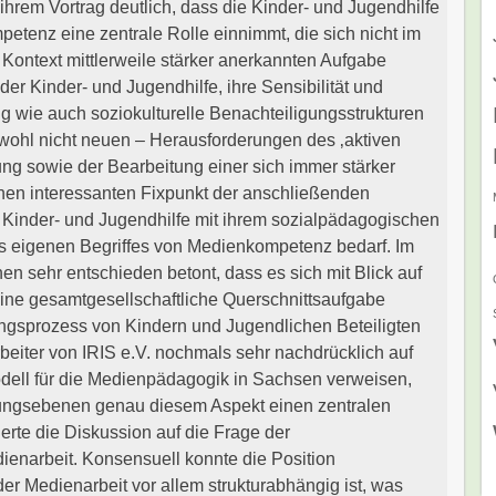
ihrem Vortrag deutlich, dass die Kinder- und Jugendhilfe
etenz eine zentrale Rolle einnimmt, die sich nicht im
Kontext mittlerweile stärker anerkannten Aufgabe
er Kinder- und Jugendhilfe, ihre Sensibilität und
g wie auch soziokulturelle Benachteiligungsstrukturen
hwohl nicht neuen – Herausforderungen des ‚aktiven
ng sowie der Bearbeitung einer sich immer stärker
inen interessanten Fixpunkt der anschließenden
e Kinder- und Jugendhilfe mit ihrem sozialpädagogischen
es eigenen Begriffes von Medienkompetenz bedarf. Im
 sehr entschieden betont, dass es sich mit Blick auf
ne gesamtgesellschaftliche Querschnittsaufgabe
ungsprozess von Kindern und Jugendlichen Beteiligten
rbeiter von IRIS e.V. nochmals sehr nachdrücklich auf
odell für die Medienpädagogik in Sachsen verweisen,
rungsebenen genau diesem Aspekt einen zentralen
erte die Diskussion auf die Frage der
enarbeit. Konsensuell konnte die Position
der Medienarbeit vor allem strukturabhängig ist, was