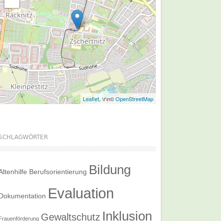
Leaflet
, \r\n©
OpenStreetMap
SCHLAGWÖRTER
Bildung
Altenhilfe
Berufsorientierung
Evaluation
Dokumentation
Inklusion
Gewaltschutz
Frauenförderung