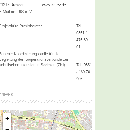
01217 Dresden
www.iris-ev.de
E-Mail an IRIS e. V.
Projektbüro Praxisberater
Tel.:
0351 /
475 89
01
Zentrale Koordinierungsstelle für die
Begleitung der Kooperationsverbünde zur
schulischen Inklusion in Sachsen (ZKI)
Tel.:0351
/ 160 70
906
ANFAHRT
+
−