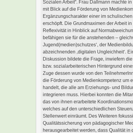
Sozialen Arbeit“. Frau Dallmann machte in 
mit Blick auf die Förderung von Medienkomp
Ergänzungscharakter einer im schulischen 
erschöpft. Die Grundmaximen der Arbeit in d
Reflexivität in Hinblick auf Normabweichun
befähigen sie für die anstehenden – gleic
Jugend(medien)schutzes‘, der Medienbildu
abzeichnenden ‚digitalen Ungleichheit‘. E
Diskussion bildete die Frage, inwiefern di
bzw. sozialarbeiterischen Hintergrund ein
Zuge dessen wurde von den TeilnehmerInnen
die Förderung von Medienkompetenz um ei
handelt, die alle am Erziehungs- und Bild
integrieren muss. Hierbei konnten die Mita
das von ihnen erarbeitete Koordinationsm
welches auf den unterschiedlichen Steue
Stellenwert einräumt. Des Weiteren fokussi
Qualitätssicherung von pädagogischer Medi
herausgearbeitet werden, dass Qualität in 