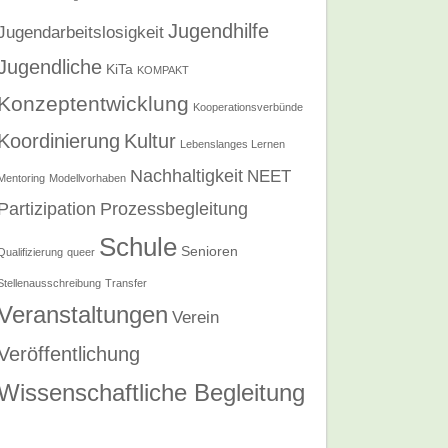
Jugendhilfe
Jugendarbeitslosigkeit
Jugendliche
KiTa
KOMPAKT
Konzeptentwicklung
Kooperationsverbünde
Koordinierung
Kultur
Lebenslanges Lernen
Nachhaltigkeit
NEET
Mentoring
Modellvorhaben
Partizipation
Prozessbegleitung
Schule
Senioren
Qualifizierung
queer
Stellenausschreibung
Transfer
Veranstaltungen
Verein
Veröffentlichung
Wissenschaftliche Begleitung