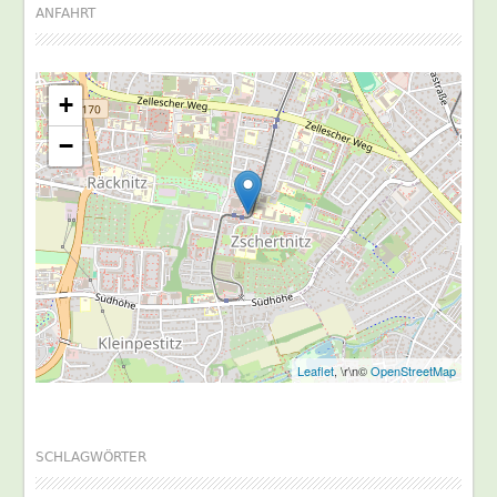
ANFAHRT
+
−
Leaflet
, \r\n©
OpenStreetMap
SCHLAGWÖRTER