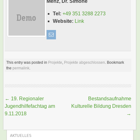
Menz, Dr. Simone
Tel:
+49 351 3288 2273
Website:
Link
This entry was posted in
Projekte
,
Projekte abgeschlossen
. Bookmark
the
permalink
.
Beitragsnavigation
←
19. Regionaler
Bestandsaufnahme
Jugendhilfefachtag am
Kulturelle Bildung Dresden
9.11.2018
→
AKTUELLES