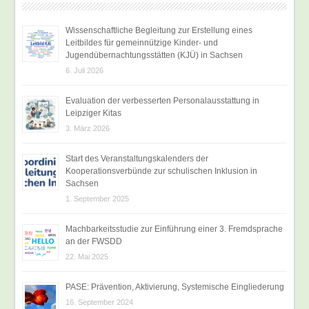
Wissenschaftliche Begleitung zur Erstellung eines
Leitbildes für gemeinnützige Kinder- und
Jugendübernachtungsstätten (KJÜ) in Sachsen
6. Juli 2026
Evaluation der verbesserten Personalausstattung in
Leipziger Kitas
3. März 2026
Start des Veranstaltungskalenders der
Kooperationsverbünde zur schulischen Inklusion in
Sachsen
1. September 2025
Machbarkeitsstudie zur Einführung einer 3. Fremdsprache
an der FWSDD
22. Mai 2025
PASE: Prävention, Aktivierung, Systemische Eingliederung
16. September 2024