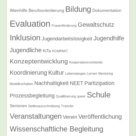
Bildung
Altenhilfe
Berufsorientierung
Dokumentation
Evaluation
Gewaltschutz
Frauenförderung
Inklusion
Jugendhilfe
Jugendarbeitslosigkeit
Jugendliche
KiTa
KOMPAKT
Konzeptentwicklung
Kooperationsverbünde
Koordinierung
Kultur
Lebenslanges Lernen
Mentoring
Nachhaltigkeit
Partizipation
NEET
Modellvorhaben
Schule
Prozessbegleitung
Qualifizierung
queer
Senioren
Stellenausschreibung
Transfer
Veranstaltungen
Veröffentlichung
Verein
Wissenschaftliche Begleitung