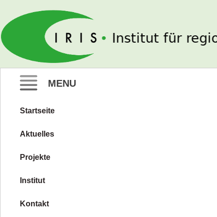
IRIS e. V.
MENU
Startseite
Zum
Inhalt
Aktuelles
springen
Projekte
Institut
Kontakt