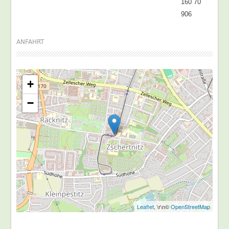
160 70
906
ANFAHRT
+
−
Leaflet
, \r\n©
OpenStreetMap