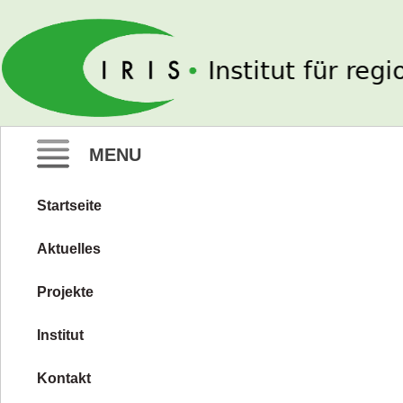
IRIS e. V.
MENU
Startseite
Zum
Inhalt
Aktuelles
springen
Projekte
Institut
Kontakt