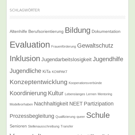
SCHLAGWÖRTER
Bildung
Altenhilfe
Berufsorientierung
Dokumentation
Evaluation
Gewaltschutz
Frauenförderung
Inklusion
Jugendhilfe
Jugendarbeitslosigkeit
Jugendliche
KiTa
KOMPAKT
Konzeptentwicklung
Kooperationsverbünde
Koordinierung
Kultur
Lebenslanges Lernen
Mentoring
Nachhaltigkeit
Partizipation
NEET
Modellvorhaben
Schule
Prozessbegleitung
Qualifizierung
queer
Senioren
Stellenausschreibung
Transfer