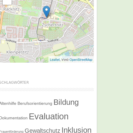
Leaflet
, \r\n©
OpenStreetMap
SCHLAGWÖRTER
Bildung
Altenhilfe
Berufsorientierung
Evaluation
Dokumentation
Inklusion
Gewaltschutz
Frauenförderung