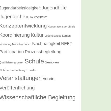
Jugendhilfe
Jugendarbeitslosigkeit
Jugendliche
KiTa
KOMPAKT
Konzeptentwicklung
Kooperationsverbünde
Koordinierung
Kultur
Lebenslanges Lernen
Nachhaltigkeit
NEET
Mentoring
Modellvorhaben
Partizipation
Prozessbegleitung
Schule
Senioren
Qualifizierung
queer
Stellenausschreibung
Transfer
Veranstaltungen
Verein
Veröffentlichung
Wissenschaftliche Begleitung