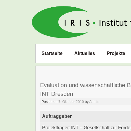
IRIS e. V.
Zum
Startseite
Aktuelles
Projekte
Inhalt
springen
Evaluation und wissenschaftliche 
INT Dresden
Posted on
7. Oktober 2010
by
Admin
Auftraggeber
Projektträger: INT – Gesellschaft zur Förd