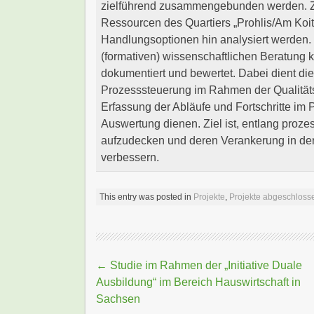
zielführend zusammengebunden werden. Zu
Ressourcen des Quartiers „Prohlis/Am Koits
Handlungsoptionen hin analysiert werden.
(formativen) wissenschaftlichen Beratung ko
dokumentiert und bewertet. Dabei dient di
Prozesssteuerung im Rahmen der Qualität
Erfassung der Abläufe und Fortschritte im 
Auswertung dienen. Ziel ist, entlang prozes
aufzudecken und deren Verankerung in der p
verbessern.
This entry was posted in
Projekte
,
Projekte abgeschloss
Beitragsnavigation
←
Studie im Rahmen der „Initiative Duale
Ausbildung“ im Bereich Hauswirtschaft in
Sachsen