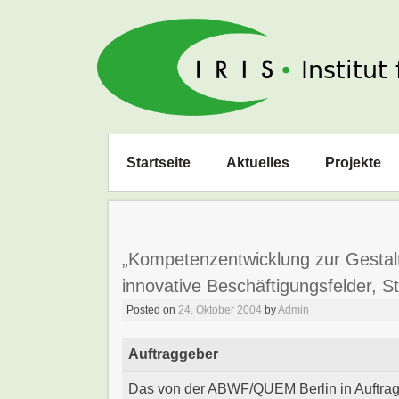
IRIS e. V.
Zum
Startseite
Aktuelles
Projekte
Inhalt
springen
„Kompetenzentwicklung zur Gestal
innovative Beschäftigungsfelder, 
Posted on
24. Oktober 2004
by
Admin
Auftraggeber
Das von der ABWF/QUEM Berlin in Auftrag 