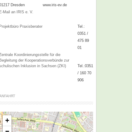
01217 Dresden
www.iris-ev.de
E-Mail an IRIS e. V.
Projektbüro Praxisberater
Tel.:
0351 /
475 89
01
Zentrale Koordinierungsstelle für die
Begleitung der Kooperationsverbünde zur
schulischen Inklusion in Sachsen (ZKI)
Tel.:0351
/ 160 70
906
ANFAHRT
+
−