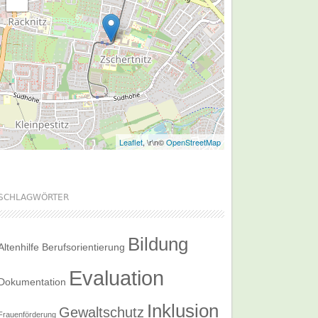
Leaflet
, \r\n©
OpenStreetMap
SCHLAGWÖRTER
Bildung
Altenhilfe
Berufsorientierung
Evaluation
Dokumentation
Inklusion
Gewaltschutz
Frauenförderung