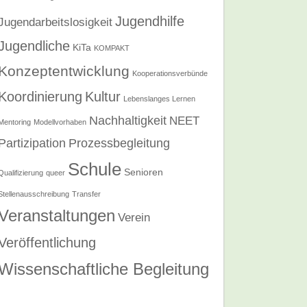
Jugendhilfe
Jugendarbeitslosigkeit
Jugendliche
KiTa
KOMPAKT
Konzeptentwicklung
Kooperationsverbünde
Koordinierung
Kultur
Lebenslanges Lernen
Nachhaltigkeit
NEET
Mentoring
Modellvorhaben
Partizipation
Prozessbegleitung
Schule
Senioren
Qualifizierung
queer
Stellenausschreibung
Transfer
Veranstaltungen
Verein
Veröffentlichung
Wissenschaftliche Begleitung