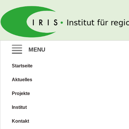
IRIS e. V.
MENU
Startseite
Zum
Inhalt
Aktuelles
springen
Projekte
Institut
Kontakt