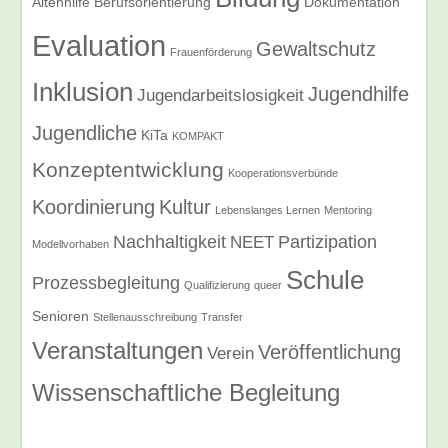
Altenhilfe
Berufsorientierung
Dokumentation
Evaluation
Gewaltschutz
Frauenförderung
Inklusion
Jugendhilfe
Jugendarbeitslosigkeit
Jugendliche
KiTa
KOMPAKT
Konzeptentwicklung
Kooperationsverbünde
Koordinierung
Kultur
Lebenslanges Lernen
Mentoring
Nachhaltigkeit
Partizipation
NEET
Modellvorhaben
Schule
Prozessbegleitung
Qualifizierung
queer
Senioren
Stellenausschreibung
Transfer
Veranstaltungen
Veröffentlichung
Verein
Wissenschaftliche Begleitung