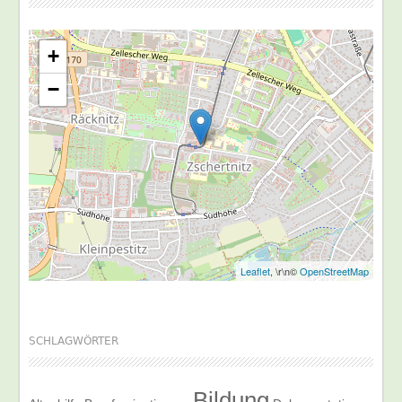
+
−
Leaflet
, \r\n©
OpenStreetMap
SCHLAGWÖRTER
Bildung