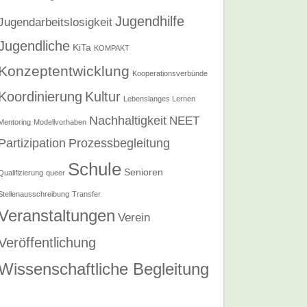
Jugendhilfe
Jugendarbeitslosigkeit
Jugendliche
KiTa
KOMPAKT
Konzeptentwicklung
Kooperationsverbünde
Koordinierung
Kultur
Lebenslanges Lernen
Nachhaltigkeit
NEET
Mentoring
Modellvorhaben
Partizipation
Prozessbegleitung
Schule
Senioren
Qualifizierung
queer
Stellenausschreibung
Transfer
Veranstaltungen
Verein
Veröffentlichung
Wissenschaftliche Begleitung