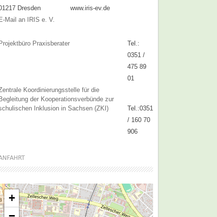
01217 Dresden
www.iris-ev.de
E-Mail an IRIS e. V.
Projektbüro Praxisberater
Tel.:
0351 /
475 89
01
Zentrale Koordinierungsstelle für die
Begleitung der Kooperationsverbünde zur
schulischen Inklusion in Sachsen (ZKI)
Tel.:0351
/ 160 70
906
ANFAHRT
+
−