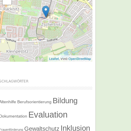
Leaflet
, \r\n©
OpenStreetMap
SCHLAGWÖRTER
Bildung
Altenhilfe
Berufsorientierung
Evaluation
Dokumentation
Inklusion
Gewaltschutz
Frauenförderung