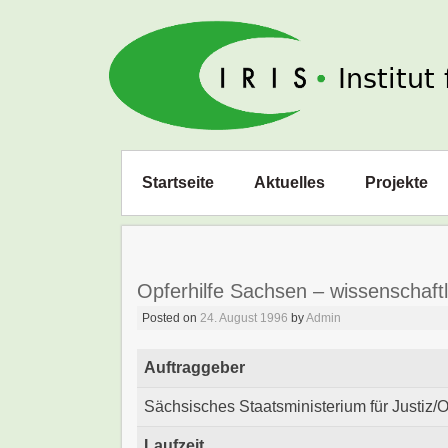
IRIS e. V.
Zum
Startseite
Aktuelles
Projekte
Inhalt
springen
Opferhilfe Sachsen – wissenschaftl
Posted on
24. August 1996
by
Admin
Auftraggeber
Sächsisches Staatsministerium für Justiz/
Laufzeit