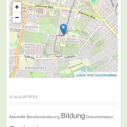
+
−
Leaflet
, \r\n©
OpenStreetMap
SCHLAGWÖRTER
Bildung
Altenhilfe
Berufsorientierung
Dokumentation