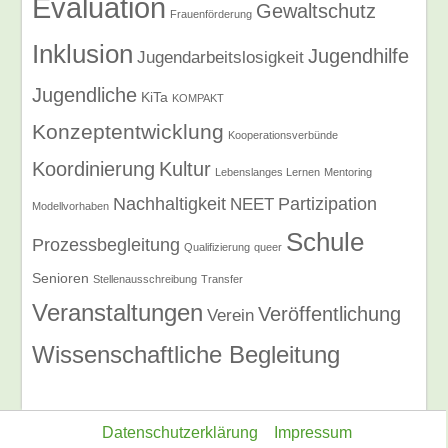
Evaluation
Gewaltschutz
Frauenförderung
Inklusion
Jugendhilfe
Jugendarbeitslosigkeit
Jugendliche
KiTa
KOMPAKT
Konzeptentwicklung
Kooperationsverbünde
Koordinierung
Kultur
Lebenslanges Lernen
Mentoring
Nachhaltigkeit
Partizipation
NEET
Modellvorhaben
Schule
Prozessbegleitung
Qualifizierung
queer
Senioren
Stellenausschreibung
Transfer
Veranstaltungen
Veröffentlichung
Verein
Wissenschaftliche Begleitung
Datenschutzerklärung
Impressum