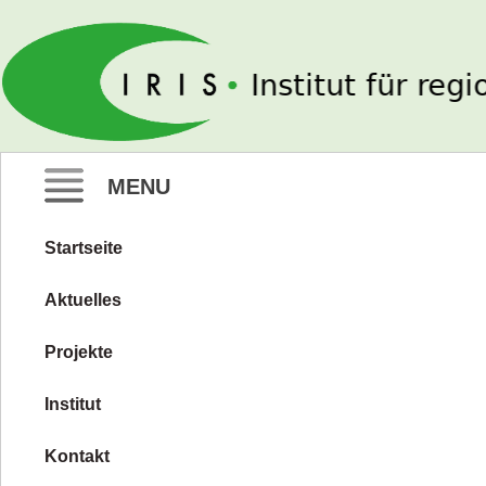
IRIS e. V.
MENU
Startseite
Zum
Inhalt
Aktuelles
springen
Projekte
Institut
Kontakt