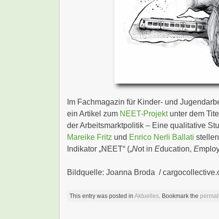
Im Fachmagazin für Kinder- und Jugendarb
ein Artikel zum
NEET-Projekt
unter dem Tite
der Arbeitsmarktpolitik – Eine qualitative S
Mareike Fritz
und
Enrico Nerli Ballati
stelle
Indikator „NEET“ („
N
ot in
E
ducation,
E
mplo
Bildquelle: Joanna Broda / cargocollective
This entry was posted in
Aktuelles
. Bookmark the
permal