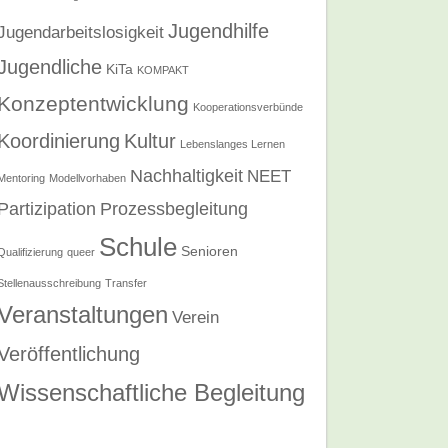
Jugendhilfe
Jugendarbeitslosigkeit
Jugendliche
KiTa
KOMPAKT
Konzeptentwicklung
Kooperationsverbünde
Koordinierung
Kultur
Lebenslanges Lernen
Nachhaltigkeit
NEET
Mentoring
Modellvorhaben
Partizipation
Prozessbegleitung
Schule
Senioren
Qualifizierung
queer
Stellenausschreibung
Transfer
Veranstaltungen
Verein
Veröffentlichung
Wissenschaftliche Begleitung