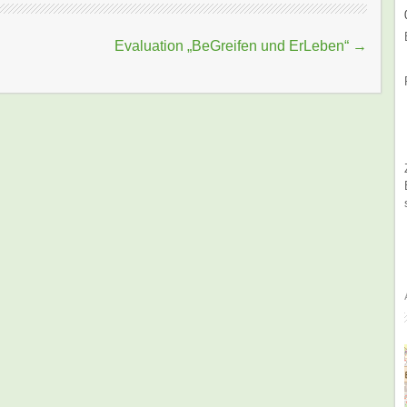
Evaluation „BeGreifen und ErLeben“
→