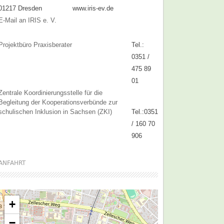
01217 Dresden
www.iris-ev.de
E-Mail an IRIS e. V.
Projektbüro Praxisberater
Tel.:
0351 /
475 89
01
Zentrale Koordinierungsstelle für die
Begleitung der Kooperationsverbünde zur
schulischen Inklusion in Sachsen (ZKI)
Tel.:0351
/ 160 70
906
ANFAHRT
+
−