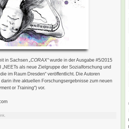
eit in Sachsen
„CORAX“
wurde in der Ausgabe #5/2015
l „NEETs als neue Zielgruppe der Sozialforschung und
tudie im Raum Dresden“ veröffentlicht. Die Autoren
n darin ihre aktuellen Forschungsergebnisse zum neuen
yment or
T
raining“) vor.
.com
ink
.