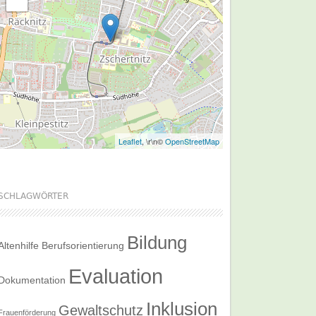
Leaflet
, \r\n©
OpenStreetMap
SCHLAGWÖRTER
Bildung
Altenhilfe
Berufsorientierung
Evaluation
Dokumentation
Inklusion
Gewaltschutz
Frauenförderung