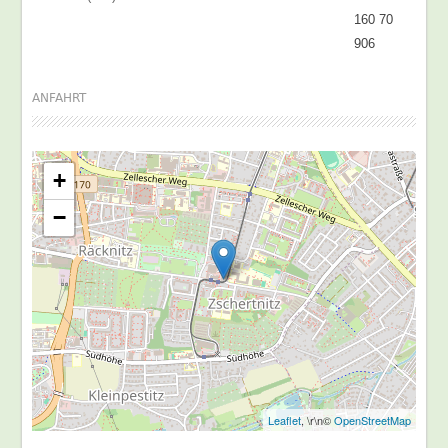
160 70
906
ANFAHRT
+
−
Leaflet
, \r\n©
OpenStreetMap