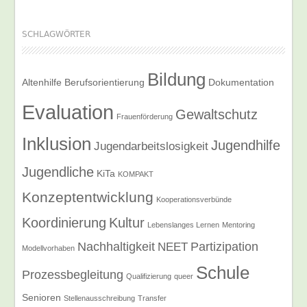
SCHLAGWÖRTER
Bildung
Altenhilfe
Berufsorientierung
Dokumentation
Evaluation
Gewaltschutz
Frauenförderung
Inklusion
Jugendhilfe
Jugendarbeitslosigkeit
Jugendliche
KiTa
KOMPAKT
Konzeptentwicklung
Kooperationsverbünde
Koordinierung
Kultur
Lebenslanges Lernen
Mentoring
Nachhaltigkeit
Partizipation
NEET
Modellvorhaben
Schule
Prozessbegleitung
Qualifizierung
queer
Senioren
Stellenausschreibung
Transfer