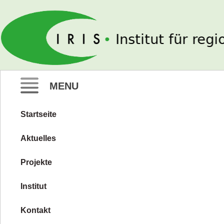
IRIS e. V.
MENU
Startseite
Zum
Inhalt
Aktuelles
springen
Projekte
Institut
Kontakt