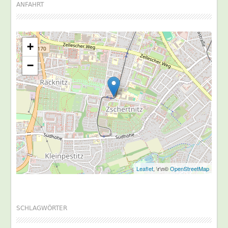
ANFAHRT
+
−
Leaflet
, \r\n©
OpenStreetMap
SCHLAGWÖRTER