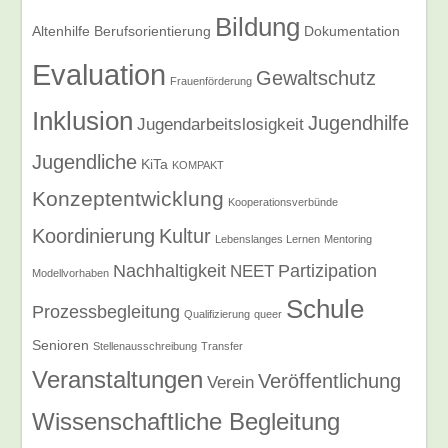
Bildung
Altenhilfe
Berufsorientierung
Dokumentation
Evaluation
Gewaltschutz
Frauenförderung
Inklusion
Jugendhilfe
Jugendarbeitslosigkeit
Jugendliche
KiTa
KOMPAKT
Konzeptentwicklung
Kooperationsverbünde
Koordinierung
Kultur
Lebenslanges Lernen
Mentoring
Nachhaltigkeit
Partizipation
NEET
Modellvorhaben
Schule
Prozessbegleitung
Qualifizierung
queer
Senioren
Stellenausschreibung
Transfer
Veranstaltungen
Veröffentlichung
Verein
Wissenschaftliche Begleitung