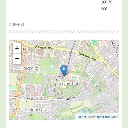
160 70
906
ANFAHRT
+
−
Leaflet
, \r\n©
OpenStreetMap