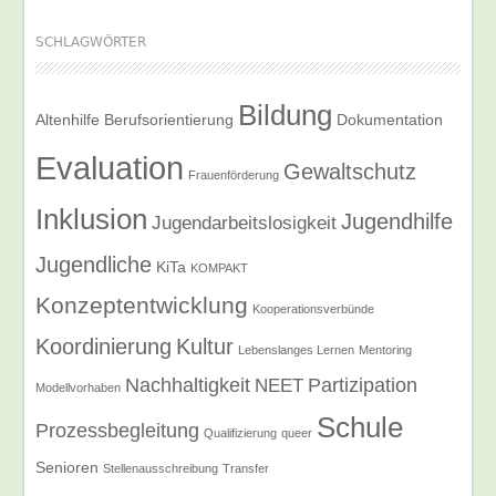
SCHLAGWÖRTER
Bildung
Altenhilfe
Berufsorientierung
Dokumentation
Evaluation
Gewaltschutz
Frauenförderung
Inklusion
Jugendhilfe
Jugendarbeitslosigkeit
Jugendliche
KiTa
KOMPAKT
Konzeptentwicklung
Kooperationsverbünde
Koordinierung
Kultur
Lebenslanges Lernen
Mentoring
Nachhaltigkeit
Partizipation
NEET
Modellvorhaben
Schule
Prozessbegleitung
Qualifizierung
queer
Senioren
Stellenausschreibung
Transfer