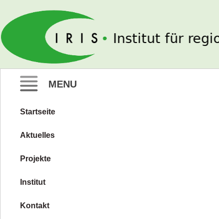
IRIS e. V.
MENU
Startseite
Zum
Inhalt
Aktuelles
springen
Projekte
Institut
Kontakt