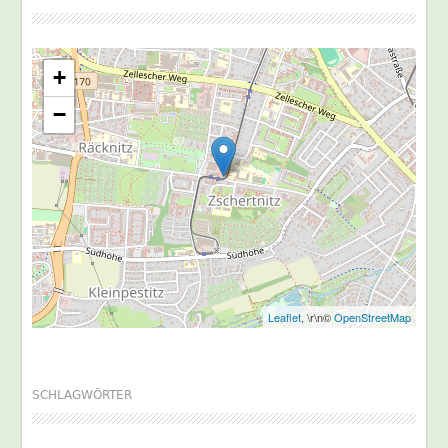
+
−
Leaflet
, \r\n©
OpenStreetMap
SCHLAGWÖRTER