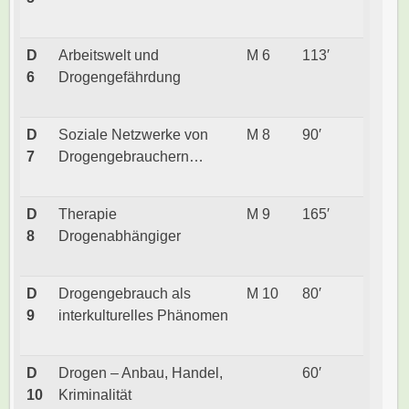
D
Arbeitswelt und
M 6
113′
6
Drogengefährdung
D
Soziale Netzwerke von
M 8
90′
7
Drogengebrauchern…
D
Therapie
M 9
165′
8
Drogenabhängiger
D
Drogengebrauch als
M 10
80′
9
interkulturelles Phänomen
D
Drogen – Anbau, Handel,
60′
10
Kriminalität