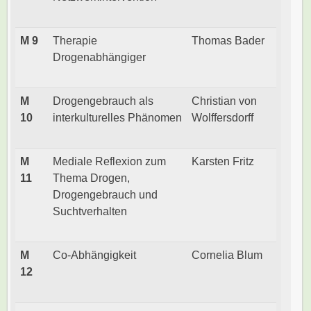
M 9
Therapie
Thomas Bader
Drogenabhängiger
M
Drogengebrauch als
Christian von
10
interkulturelles Phänomen
Wolffersdorff
M
Mediale Reflexion zum
Karsten Fritz
11
Thema Drogen,
Drogengebrauch und
Suchtverhalten
M
Co-Abhängigkeit
Cornelia Blum
12