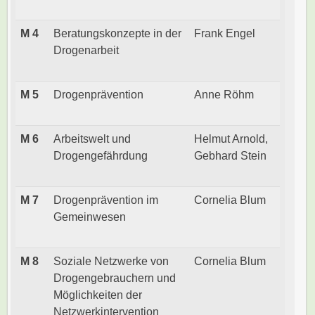
M 4
Beratungskonzepte in der
Frank Engel
Drogenarbeit
M 5
Drogenprävention
Anne Röhm
M 6
Arbeitswelt und
Helmut Arnold,
Drogengefährdung
Gebhard Stein
M 7
Drogenprävention im
Cornelia Blum
Gemeinwesen
M 8
Soziale Netzwerke von
Cornelia Blum
Drogengebrauchern und
Möglichkeiten der
Netzwerkintervention