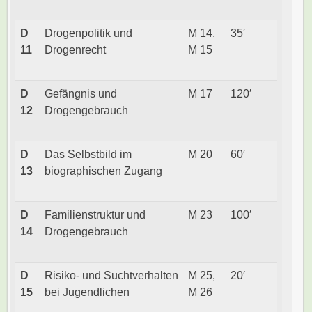
D
Drogenpolitik und
M 14,
35′
11
Drogenrecht
M 15
D
Gefängnis und
M 17
120′
12
Drogengebrauch
D
Das Selbstbild im
M 20
60′
13
biographischen Zugang
D
Familienstruktur und
M 23
100′
14
Drogengebrauch
D
Risiko- und Suchtverhalten
M 25,
20′
15
bei Jugendlichen
M 26