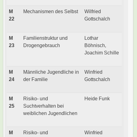
M
Mechanismen des Selbst
Wilfried
22
Gottschalch
M
Familienstruktur und
Lothar
23
Drogengebrauch
Böhnisch,
Joachim Schille
M
Männliche Jugendliche in
Winfried
24
der Familie
Gottschalch
M
Risiko- und
Heide Funk
25
Suchtverhalten bei
weiblichen Jugendlichen
M
Risiko- und
Winfried