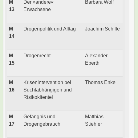
M
Der »andere«
Barbara Wolf
13
Erwachsene
M
Drogenpolitik und Alltag
Joachim Schille
14
M
Drogenrecht
Alexander
15
Eberth
M
Krisenintervention bei
Thomas Enke
16
Suchtabhängigen und
Risikoklientel
M
Gefängnis und
Matthias
17
Drogengebrauch
Stiehler