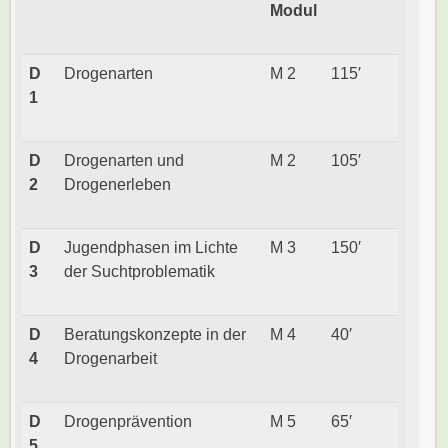
Modul
D
Drogenarten
M 2
115′
1
D
Drogenarten und
M 2
105′
2
Drogenerleben
D
Jugendphasen im Lichte
M 3
150′
3
der Suchtproblematik
D
Beratungskonzepte in der
M 4
40′
4
Drogenarbeit
D
Drogenprävention
M 5
65′
5