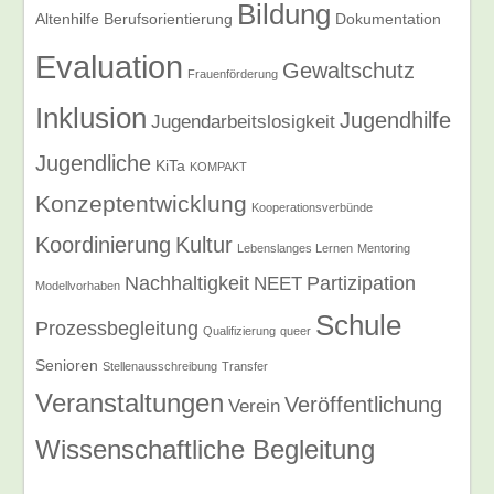
Bildung
Altenhilfe
Berufsorientierung
Dokumentation
Evaluation
Gewaltschutz
Frauenförderung
Inklusion
Jugendhilfe
Jugendarbeitslosigkeit
Jugendliche
KiTa
KOMPAKT
Konzeptentwicklung
Kooperationsverbünde
Koordinierung
Kultur
Lebenslanges Lernen
Mentoring
Nachhaltigkeit
Partizipation
NEET
Modellvorhaben
Schule
Prozessbegleitung
Qualifizierung
queer
Senioren
Stellenausschreibung
Transfer
Veranstaltungen
Veröffentlichung
Verein
Wissenschaftliche Begleitung