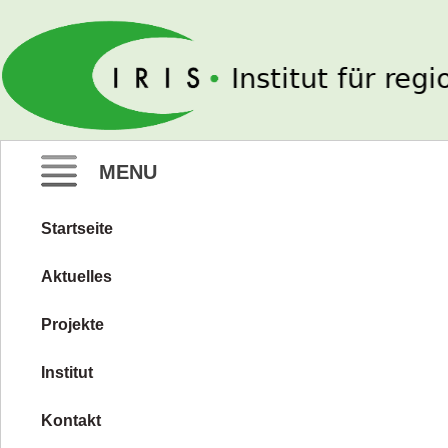
IRIS e. V.
MENU
Startseite
Zum
Inhalt
Aktuelles
springen
Projekte
Institut
Kontakt