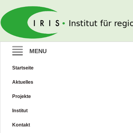
IRIS e. V.
MENU
Startseite
Zum
Inhalt
Aktuelles
springen
Projekte
Institut
Kontakt