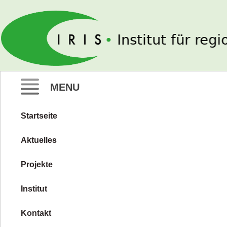
IRIS e. V.
MENU
Startseite
Zum
Inhalt
Aktuelles
springen
Projekte
Institut
Kontakt