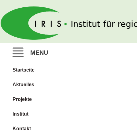
IRIS e. V.
MENU
Startseite
Zum
Inhalt
Aktuelles
springen
Projekte
Institut
Kontakt