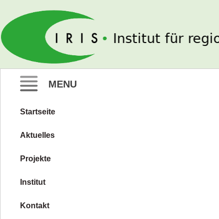
IRIS e. V.
MENU
Startseite
Zum
Inhalt
Aktuelles
springen
Projekte
Institut
Kontakt