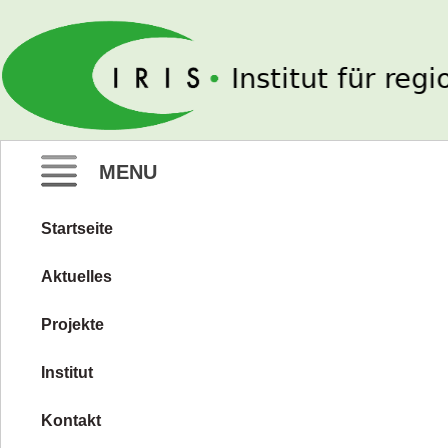
IRIS e. V.
MENU
Startseite
Zum
Inhalt
Aktuelles
springen
Projekte
Institut
Kontakt